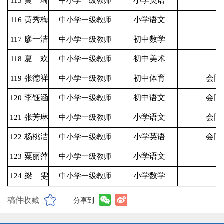
黄 琦
小学英语
115
中小学一级教师
黄秀梅
小学语文
116
中小学一级教师
廖一洁
初中数学
117
中小学一级教师
夏 欢
初中美术
118
中小学一级教师
张德祥
初中体育
会同
119
中小学一级教师
李钰涵
初中语文
会同
120
中小学一级教师
张芳琳
小学语文
会同
121
中小学一级教师
杨桃洁
小学英语
会同
122
中小学一级教师
粟丽萍
小学语文
123
中小学一级教师
梁 雯
小学数学
124
中小学一级教师
稿件收藏
分享到