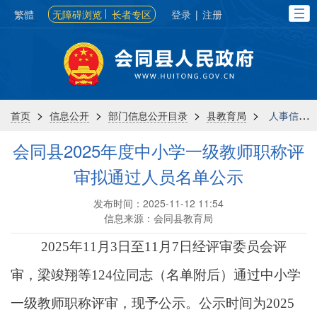
繁體
无障碍浏览
长者专区
登录
|
注册
>
>
>
>
首页
信息公开
部门信息公开目录
县教育局
人事信息
会同县2025年度中小学一级教师职称评
审拟通过人员名单公示
发布时间：2025-11-12 11:54
信息来源：会同县教育局
202
5
年1
1
月
3
日至1
1
月
7
日经评审委员会评
审，
梁竣翔
等
124
位同志（名单附后）通过中小学
一级教师职称评审，现予公示。公示时间为
202
5