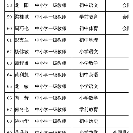
龙 阳
初中语文
会同
58
中小学一级教师
梁桂域
学前教育
会同
59
中小学一级教师
周巧艳
初中体育
会同
60
中小学一级教师
彭支兰
初中地理
61
中小学一级教师
杨佛敏
小学语文
62
中小学一级教师
谭程雁
小学数学
63
中小学一级教师
黄利慧
初中英语
64
中小学一级教师
龙 敏
小学语文
65
中小学一级教师
向 芳
小学数学
66
中小学一级教师
何冬艳
学前教育
67
中小学一级教师
姚丽华
初中历史
68
中小学一级教师
龚升燕
小学数学
会同县金
69
中小学一级教师