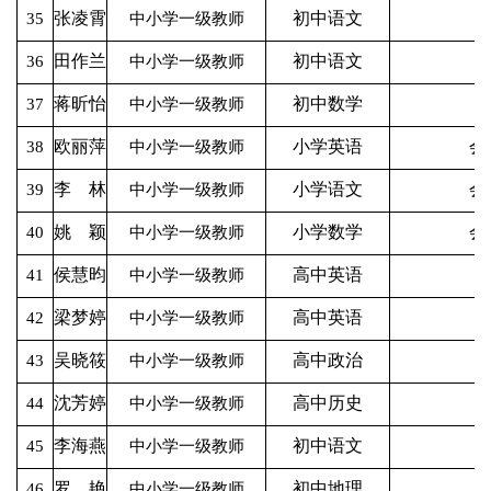
张凌霄
初中语文
35
中小学一级教师
田作兰
初中语文
36
中小学一级教师
蒋昕怡
初中数学
37
中小学一级教师
欧丽萍
小学英语
会
38
中小学一级教师
李 林
小学语文
会
39
中小学一级教师
姚 颖
小学数学
会
40
中小学一级教师
侯慧昀
高中英语
41
中小学一级教师
梁梦婷
高中英语
42
中小学一级教师
吴晓筱
高中政治
43
中小学一级教师
沈芳婷
高中历史
44
中小学一级教师
李海燕
初中语文
45
中小学一级教师
罗 艳
初中地理
46
中小学一级教师