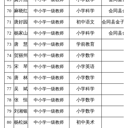
麻晓红
小学科学
会同县金
70
中小学一级教师
唐好园
初中语文
会同县金子
71
中小学一级教师
杨家山
小学科学
会同县金
72
中小学一级教师
唐 慧
学前教育
73
中小学一级教师
贺丽州
小学数学
74
中小学一级教师
宋 琴
小学英语
75
中小学一级教师
唐 林
小学数学
76
中小学一级教师
吴 斌
小学科学
77
中小学一级教师
张 恒
小学数学
78
中小学一级教师
刘湘银
小学数学
79
中小学一级教师
杨松妹
初中美术
80
中小学一级教师