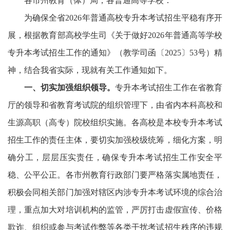
各市州教育（体）局，各普通高等学校：
为
确保
全
省
2026
年普通高校专升本考试招生平稳有序
开
展
，根据教育部高校学生司《关于做好
2026
年普通高等学校
专升本考试招生工作的通知》（教学司
函
〔
202
5
〕
53
号）精
神，
结合我省实际，
现就有关
工作
通知如下。
一、切实加强组织领导。
专升本考试招生工作在省教育
厅的领导和省教育考试院的组织管理下，由省内本科高校和
生源高职（
高
专）
院校
组织实施。各高校是本校专升本考试
招生工作的责任主体，要切实加强校级统筹，细化方案，明
确分工，层层
压实
责任，确保专升本考试招生工作安全平
稳、公平公正。各市州教育行政部门要严格落实属地责任，
积极会同相关部门加强对辖区内涉专升本考试环境的综合治
理，重点加大对培训机构的监管，严厉打击虚假宣传、价格
欺诈、组织或参与考试作弊等各类干扰考试招生秩序的违规