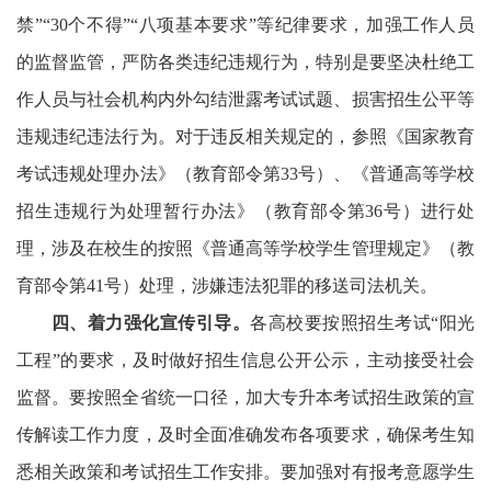
禁
”“30
个不得
”“
八项基本要求
”
等纪律要求，加强工作人员
的监督监管，严防各类违纪违规行为，特别是要坚决杜绝工
作人员与社会机构内外勾结泄露考试试题、损害招生公平等
违规违纪违法行为。对于违反相关规定的，参照《国家教育
考试违规处理办法》（教育部令第
33
号）、《普通高等学校
招生违规行为处理暂行办法》（教育部令第
36
号）进行处
理，涉及在校生的按照《普通高等学校学生管理规定》（教
育部令第
41
号）处理，涉嫌违法犯罪的移送司法机关。
四、着力强化宣传引导。
各高校要按照招生考试
“
阳光
工程
”
的要求
，
及时做好招生信息公开公示，主动接受社会
监督。要按照全省统一口径，加大专升本考试招生政策的宣
传解读工作力度，及时全面准确发布各项要求，确保考生知
悉相关政策和考试招生工作安排。要加强对有报考意愿学生