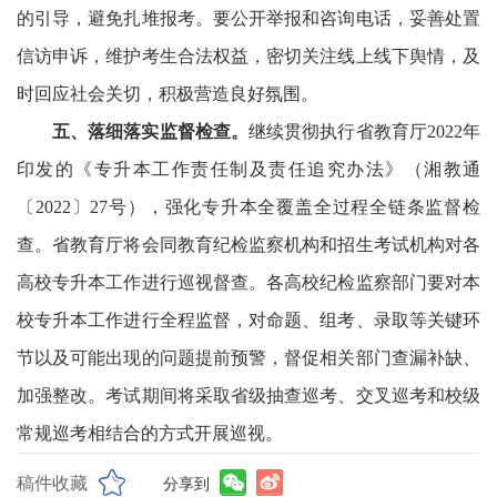
的引导，避免扎堆报考。要公开举报和咨询电话，妥善处置
信访申诉，维护考生合法权益，密切关注线上线下舆情，及
时回应社会关切，积极营造良好氛围。
五、落细落实监督检查。
继续贯彻执行省教育厅
2022
年
印
发的
《
专升本工作责任制及责任追究办法
》
（湘教通
〔
2022
〕
27
号），强化专升本全覆盖全过程全链条监督检
查。省教育厅将会同教育纪检监察机构和招生考试机构对各
高校专升本工作进行巡视督查。各高校纪检监察部门要对本
校专升本工作进行全程监督，对命题、组考、录取等关键环
节以及可能出现的问题提前预警，督促相关部门查漏补缺、
加强整改。考试期间将采取省级抽查巡考、交叉巡考和校级
常规巡考相结合的方式开展巡视。
稿件收藏
分享到