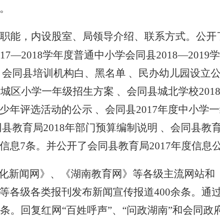
。
职能，内设股室、局领导介绍、联系方式。公开
1
7
—201
8
学年度普通中小学会同县
2018—20
、
会同县培训机构白、黑名单
、
民办幼儿园设立
同县城区小学一年级招生方案
、
会同县城北学校
20
少年评选活动的公示
、
会同县
2017年度中小
同县教育局
2018年部门预算编制说明
、
会同县教
信息
7条
。并公开了
会同县教育局
201
7
年度信息
怀化新闻网》、《湖南教育网》等各级主流网站和
等各级各类报刊发布新闻宣传报道
400
余条。通
条。回复红网
“百姓呼声”、“问政湖南”和会同政