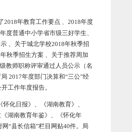
了
201
8
年教育工作要点
、
201
8
年度
19学年度普通中小学省市级三好学生、
公示
、
关于城北学校
2018年秋季招
18年秋季招生方案
、
关于推荐周加
学一级教师职称评审通过人员公示（名
育局
201
7
年度部门决算和
“三公”经
公开工作年度报告
。
《怀化日报》、《湖南教育》、
过《湖南教育年鉴》、《怀化年
府网“县长信箱”栏目网贴
40
件。局