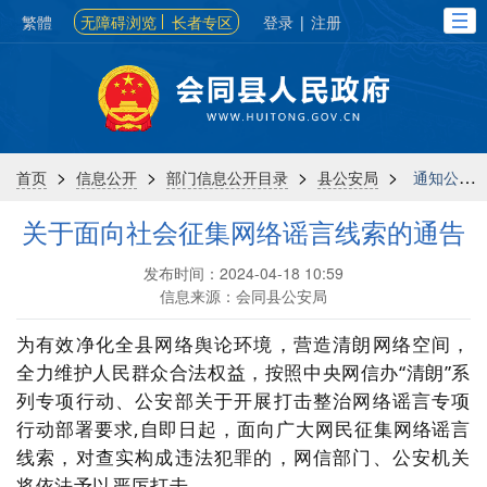
繁體
无障碍浏览
长者专区
登录
|
注册
>
>
>
>
首页
信息公开
部门信息公开目录
县公安局
通知公告
关于面向社会征集网络谣言线索的通告
发布时间：2024-04-18 10:59
信息来源：会同县公安局
为有效净化全县网络舆论环境，营造清朗网络空间，
全力维护人民群众合法权益，按照中央网信办“清朗”系
列专项行动、公安部关于开展打击整治网络谣言专项
行动部署要求,自即日起，面向广大网民征集网络谣言
线索，对查实构成违法犯罪的，网信部门、公安机关
将依法予以严厉打击。