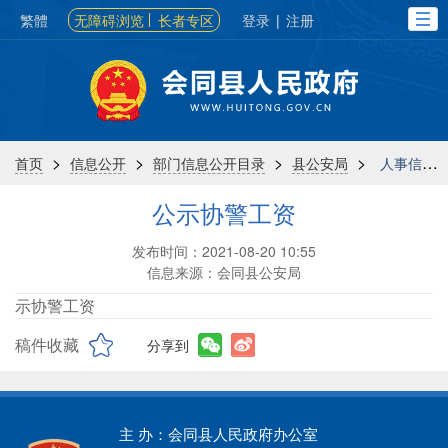
繁體
无障碍浏览
长者专区
登录
|
注册
>
>
>
>
首页
信息公开
部门信息公开目录
县公安局
人事信息
公示协警工资
发布时间：2021-08-20 10:55
信息来源：会同县公安局
公示协警工资
稿件收藏
分享到
主 办：会同县人民政府办公室