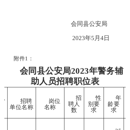
会同县公安局
2023
年
5
月
4
日
附件
1
：
会同县公安局
2023
年警务辅
助人员招聘职位表
职
招
性
年
招聘
岗位
代
聘人
别要
龄要
单位名称
名称
码
数
求
求