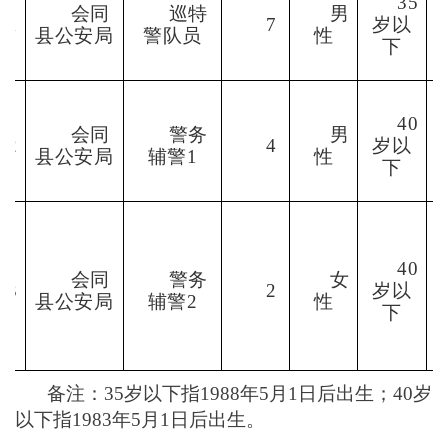
35
会同
巡特
男
01
7
岁以
县公安局
警队员
性
下
40
会同
警务
男
02
4
岁以
县公安局
辅警
1
性
下
40
会同
警务
女
03
2
岁以
县公安局
辅警
2
性
下
备注：
35
岁以下指
1988
年
5
月
1
日后出生；
40
岁
以下指
1983
年
5
月
1
日后出生。