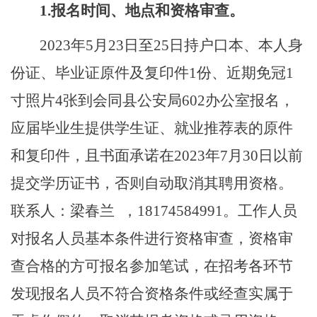
1.
报名时间、地点和资格审查。
2023
年
5
月
23
日至
25
日持户口本、本人身
份证、毕业证
原件及复印件
1
份、近期免冠
1
寸照片
4
张到会同县公安局
602
办公室报名，
应届毕业生提供学生证、就业推荐表的原件
和复印件，且书面承诺在
2023
年
7
月
30
日以前
提交学历证书，否则自动取消其聘用资格。
联系人：梁春兰
，
18174584991
。工作人员
对报名人员基本条件进
行资格审查，资格审
查合格的方可报名参加笔试，在招考各环节
发现报名人员不符合资格条件或经查实属于