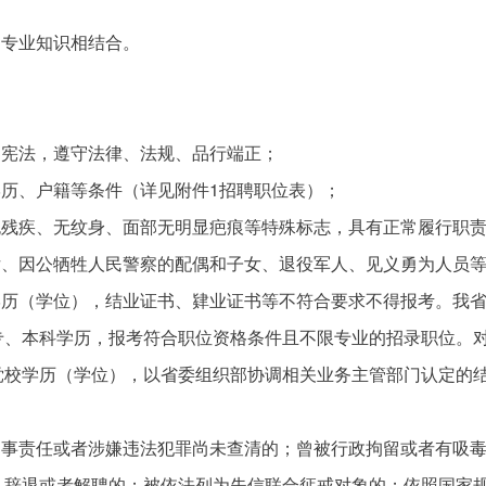
和专业知识相结合。
国宪法，遵守法律、法规、品行端正；
学历、户籍等条件（详见附件1招聘职位表）；
无残疾、无纹身、面部无明显疤痕等特殊标志，具有正常履行职
女、因公牺牲人民警察的配偶和子女、退役军人、见义勇为人员
学历（学位），结业证书、肄业证书等不符合要求不得报考。我
专、本科学历，报考符合职位资格条件且不限专业的招录职位。
党校学历（学位），以省委组织部协调相关业务主管部门认定的
刑事责任或者涉嫌违法犯罪尚未查清的；曾被行政拘留或者有吸
、辞退或者解聘的；被依法列为失信联合惩戒对象的；依照国家