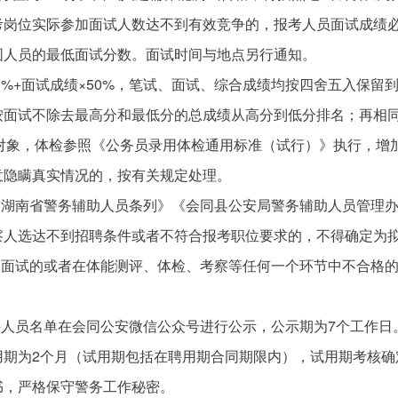
考岗位实际参加面试人数达不到有效竞争的，报考人员面试成绩
围人员的最低面试分数。面试时间与地点另行通知。
50%+面试成绩×50%，笔试、面试、综合成绩均按四舍五入保
按面试不除去最高分和最低分的总成绩从高分到低分排名；再相
体检对象，体检参照《公务员录用体检通用标准（试行）》执行，
意隐瞒真实情况的，按有关规定处理。
《湖南省警务辅助人员条列》《会同县公安局警务辅助人员管理
察人选达不到招聘条件或者不符合报考职位要求的，不得确定为
加面试的或者在体能测评、体检、考察等任何一个环节中不合格
聘人员名单在会同公安微信公众号进行公示，公示期为7个工作
用期为2个月（试用期包括在聘用期合同期限内），试用期考核确
书，严格保守警务工作秘密。