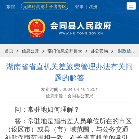
繁體
无障碍浏览
长者专区
登录
|
注册
>
>
>
>
首页
信息公开
部门信息公开目录
县公安局
财政信息
湖南省省直机关差旅费管理办法有关问
题的解答
发布时间：2024-04-10 15:51
信息来源：会同县公安局
问
：
常驻地如何理解？
答
：
常驻地是指出差人员单位所在的市区
（设区市）或县（市）域范围，与公务交通
补贴保障范围相一致。在长省直机关的常驻