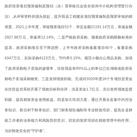
政府投资项目预算编制及预结（决）算审核社会造价咨询中介机构管理暂行办
法》,从评审资料的源头抓起，提升我县工程建设项目预算编制及预算审核的精
准度。2021上半年度，审核预算项目52个，审定金额21191.14万元，审减金额
2927.96万元，审减率12.14%。二是严格政府采购。随着政府采购限额标准的
提高，政府采购项目呈下降趋势，上半年政府采购备案项目40个，备案采购
4347万元，实际采购4123万元，节约率5.15%。规范小额办公用品采购，加强
了政府采购电子卖场的渗透率，目前我县有95%以上的单位已在湖南省政府采
购电子卖场采购物资。三是发挥绩效职能。完成对2020年度16个专项扶贫资金
在扶贫监控系统开展了绩效目标和自评，涉及资金1.7亿元，充分发挥绩效监督
职能，提高财政资金使用效益。四是加大培训力度。通过开展全县集中内控业
务知识、新任村干财务知识、部门财务报告编制等专业财政培训，提高全县财
政工作者的业务能力和风险防控意识，切实的发挥培训在财政管理中的作用，
当好财政安全的“守护者”。