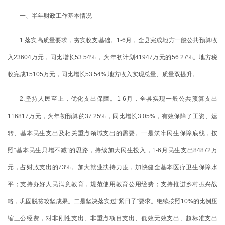
一、半年财政工作基本情况
1.落实高质量要求，夯实收支基础。1-6月，全县完成地方一般公共预算收
入23604万元，同比增长53.54%，,为年初计划41947万元的56.27%。地方税
收完成15105万元，同比增长53.54%,地方收入实现总量、质量双提升。
2.坚持人民至上，优化支出保障。1-6月，全县实现一般公共预算支出
116817万元，为年初预算的37.25%，同比增长3.05%，有效保障了工资、运
转、基本民生支出及相关重点领域支出的需要。一是筑牢民生保障底线，按
照“基本民生只增不减”的思路，持续加大民生投入，1-6月民生支出84872万
元，占财政支出的73%。加大就业扶持力度，加快健全基本医疗卫生保障水
平；支持办好人民满意教育，规范使用教育公用经费；支持推进乡村振兴战
略，巩固脱贫攻坚成果。二是坚决落实过“紧日子”要求。继续按照10%的比例压
缩三公经费，对非刚性支出、非重点项目支出、低效无效支出、超标准支出