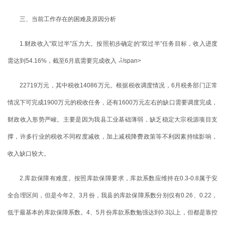
三、当前工作存在的困难及原因分析
1.财政收入“双过半”压力大。按照初步确定的“双过半”任务目标，收入进度
需达到54.16%，截至6月底需要完成收入 ⠼/span>
22719万元，其中税收14086万元。根据税收调度情况，6月税务部门正常
情况下可完成1900万元的税收任务，还有1600万元左右的缺口需要调度完成，
财政收入形势严峻。主要是因为我县工业基础薄弱，缺乏稳定大宗税源项目支
撑，许多行业的税收不同程度减收，加上减税降费政策等不利因素持续影响，
收入缺口较大。
2.库款保障有难度。按照库款保障要求，库款系数应维持在0.3-0.8属于安
全合理区间，但是今年2、3月份，我县的库款保障系数分别仅有0.26、0.22，
低于最基本的库款保障系数。4、5月份库款系数勉强达到0.3以上，但都是靠控