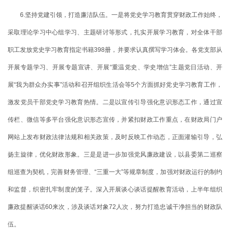
6.坚持党建引领，打造廉洁队伍。一是将党史学习教育贯穿财政工作始终，
采取理论学习中心组学习、主题研讨等形式，扎实开展学习教育，对全体干部
职工发放党史学习教育指定书籍398册，并要求认真撰写学习体会。各党支部从
开展专题学习、开展专题宣讲、开展“重温党史、学史增信”主题党日活动、开
展“我为群众办实事”活动和召开组织生活会等5个方面抓好党史学习教育工作，
激发党员干部党史学习教育热情。二是以宣传引导强化意识形态工作，通过宣
传栏、微信等多平台强化意识形态宣传，并紧扣财政工作重点，在财政局门户
网站上发布财政法律法规和相关政策，及时反映工作动态，正面灌输引导，弘
扬主旋律，优化财政形象。三是是进一步加强党风廉政建设，以县委第二巡察
组巡查为契机，完善财务管理、“三重一大”等规章制度，加强对财政运行的制约
和监督，织密扎牢制度的笼子。深入开展谈心谈话提醒教育活动，上半年组织
廉政提醒谈话60来次，涉及谈话对象72人次，努力打造忠诚干净担当的财政队
伍。