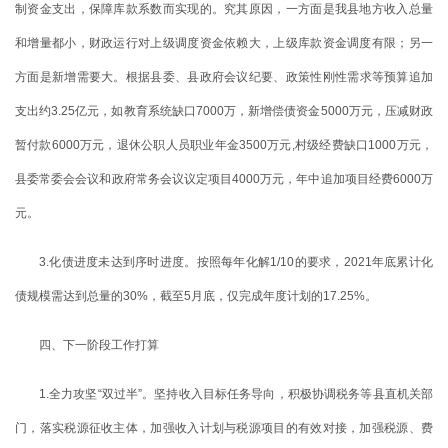
制资金支出，保障库款系数而实现的。究其原因，一方面是我县地方收入总量
和增量都小，财政运行对上级调度资金依赖大，上级库款资金调度有限；另一
方面是新增需要大。根据县委、
县
政府会议纪要、政策性刚性需求等预算追加
支出约3.25亿元，如教育系统缺口7000万，新增偿债资金5000万元，压减财政
暂付款6000万元，退休公职人员职业年金3500万元,村级经费缺口1000万元，
县委常委会会议和政府常务会议议定项目4000万元，年中追加项目经费6000万
元。
3.化债进度未达到序时进度。按照每年化解1/10的要求，2021年底累计化
债规模需达到总量的30%，截至5月底，仅完成年度计划的17.25%。
四、下一阶段工作打算
1.全力攻坚“双过半”。坚持收入目标任务导向，积极协调税务等县直机关部
门，落实税源征收主体，加强收入计划与税源项目的有效对接，加强税源、费