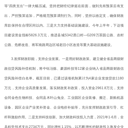
等“四类支出”一律大幅压减。坚持把财经纪律挺在前面，做到先有预算后有支
出，严控预算追加，严格规范预算调剂行为。同时，坚持以收定支，确保财政
库款保持在合理区间以内。三是大力支持基础设施建设。今年上半年，下达项
目建设资金指标5826.3万元，推进县城S342洒口村—G209万茶园公路、农村
公路、危桥改造、将军南路周边区域老旧小区改造等重大基础设施建设。
3.发挥财政职能，支持企业发展。一是用好财政政策。建立健全省县两级财
政信贷风险补偿机制，将中钰冶炼、豪源科技等12家企业纳入省县两级财政信
贷风险补偿白名单。截至目前，已通过该项机制累计为4家企业发放贷款1180
万元，支持企业高质量发展。落实财政奖补政策，投入资金2961.8万元，支持
会同金色生物科技、会同县木叶山兔业、工业园区企业装修、搬迁、新购机器
设备、园区企业产业奖补资金、企业电价补贴等，充分发挥财政政策引导、杠
杆和激励作用。二是支持科技创新。加大财政科技投入力度，2021年1-6月，全
县科学技术支出2734万元，同比增长1.15%，以不断增长的财政投入激发企业