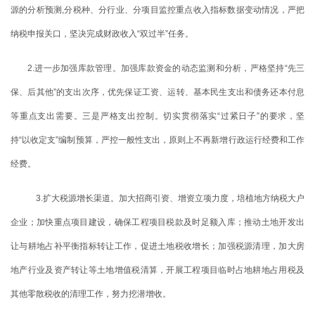
源的分析预测,分税种、分行业、分项目监控重点收入指标数据变动情况，严把
纳税申报关口，坚决完成财政收入“双过半”任务。
2.进一步加强库款管理。加强库款资金的动态监测和分析，严格坚持“先三
保、后其他”的支出次序，优先保证工资、运转、基本民生支出和债务还本付息
等重点支出需要。三是严格支出控制。切实贯彻落实“过紧日子”的要求，坚
持“以收定支”编制预算，严控一般性支出，原则上不再新增行政运行经费和工作
经费。
3.扩大税源增长渠道。加大招商引资、增资立项力度，培植地方纳税大户
企业；加快重点项目建设，确保工程项目税款及时足额入库；推动土地开发出
让与耕地占补平衡指标转让工作，促进土地税收增长；加强税源清理，加大房
地产行业及资产转让等土地增值税清算，开展工程项目临时占地耕地占用税及
其他零散税收的清理工作，努力挖潜增收。