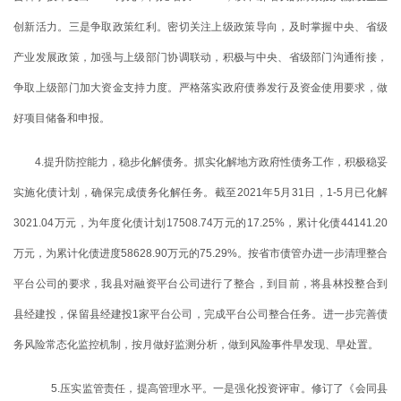
创新活力。三是争取政策红利。密切关注上级政策导向，及时掌握中央、省级
产业发展政策，加强与上级部门协调联动，积极与中央、省级部门沟通衔接，
争取上级部门加大资金支持力度。严格落实政府债券发行及资金使用要求，做
好项目储备和申报。
4.提升防控能力，稳步化解债务。抓实化解地方政府性债务工作，积极稳妥
实施化债计划，确保完成债务化解任务。截至2021年5月31日，1-5月已化解
3021.04万元，为年度化债计划17508.74万元的17.25%，累计化债44141.20
万元，为累计化债进度58628.90万元的75.29%。按省市债管办进一步清理整合
平台公司的要求，我县对融资平台公司进行了整合，到目前，将县林投整合到
县经建投，保留县经建投1家平台公司，完成平台公司整合任务。进一步完善债
务风险常态化监控机制，按月做好监测分析，做到风险事件早发现、早处置。
5.压实监管责任，提高管理水平。一是强化投资评审。修订了《会同县