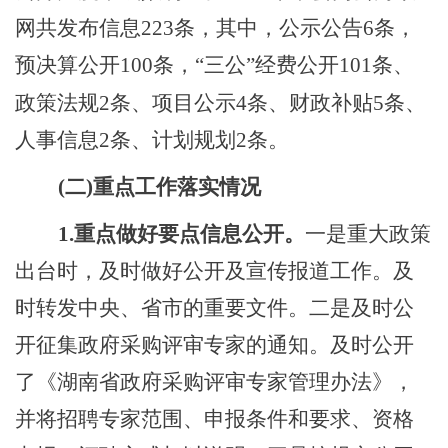
网共发布信息223条，
其中，
公示公告
6条
，
预决算公开
100条，
“三公”经费
公开10
1
条、
政策法规
2
条、项目公示
4
条、财政补贴
5
条、
人事信息
2
条、计划规划
2
条。
(二)重点工作落实情况
1.
重点做好要点信息公开。
一是重大政策
出台时，及时做好公开及宣传报道工作
。及
时转发中央、省市的重要文件。二
是
及时公
开征集政府采购评审专家的通知。及时公开
了《湖南省政府采购评审专家管理办法》，
并将招聘专家范围、申报条件和要求、资格