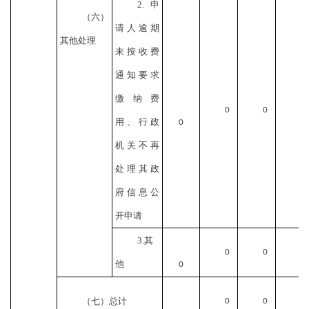
2.申
（六）
请人逾期
其他处理
未按收费
通知要求
缴纳费
0
0
用、行政
0
机关不再
处理其政
府信息公
开申请
3.其
0
0
他
0
（七）总计
0
0