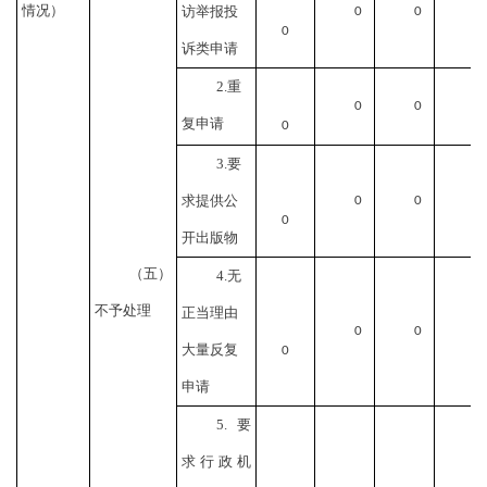
情况）
访举报投
0
0
0
诉类申请
2.重
0
0
复申请
0
3.要
求提供公
0
0
0
开出版物
（五）
4.无
不予处理
正当理由
0
0
大量反复
0
申请
5.要
求行政机