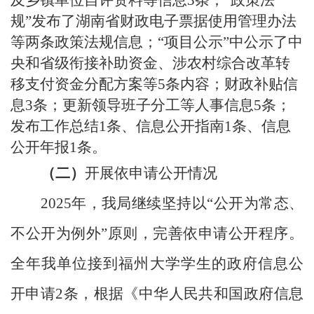
规
”发布了
湖南省财政电子票据使用管理办法
等
两条政策法规
信息；
“项目公示”中公示了
中
央和省级衔接
补助资金、涉农村综合改革转
移支付
资金分配方案
等
5条
内容
；
财政补贴信
息
3
条；
更新领导班子分工等人事信息
5
条
；
发布工作总结
1条、信息公开指南1条、信息
公开年报1条
。
（
二
）
开展依申请公开情况
202
5
年，我局继续坚持以
“公开为常态、
不公开为例外”原则，完善依申请公开程序。
全年我单位接到
福州大学学生的
政府信息公
开申请
2条，根据《中华人民共和国政府信息