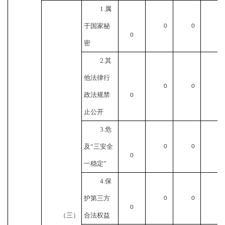
1.属
于国家秘
0
0
0
密
2.其
他法律行
0
0
政法规禁
0
止公开
3.危
及“三安全
0
0
0
一稳定”
4.保
护第三方
0
0
0
（三）
合法权益