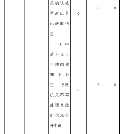
关确认或
0
0
重新出具
0
已获取信
息
1.申
请人无正
当理由逾
期不补
正、行政
0
0
0
机关不再
处理其政
府信息公
开申请