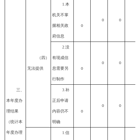
1.本
机关不掌
0
0
握相关政
0
府信息
2.没
（四）
有现成信
0
0
无法提供
息需要另
0
行制作
三、
3.补
本年度办
正后申请
0
0
理结果
内容仍不
0
（统计本
明确
年度办理
1.信