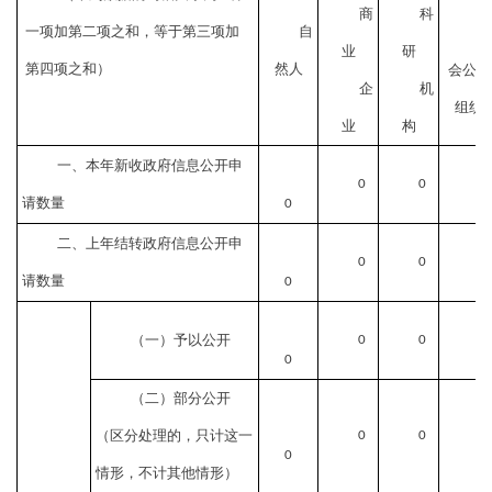
商
科
一项加第二项之和，等于第三项加
自
业
研
第四项之和）
然人
会公益
企
机
组织
业
构
一、本年新收政府信息公开申
0
0
请数量
0
二、上年结转政府信息公开申
0
0
请数量
0
（一）予以公开
0
0
0
（二）部分公开
（区分处理的，只计这一
0
0
0
情形，不计其他情形）