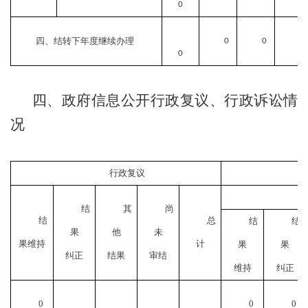
0
四、结转下年度继续办理
0
0
0
四、政府信息公开行政复议、行政诉讼情
况
行政复议
结
其
尚
结
总
结
结
果
他
未
果维持
计
果
果
纠正
结果
审结
维持
纠正
0
0
0