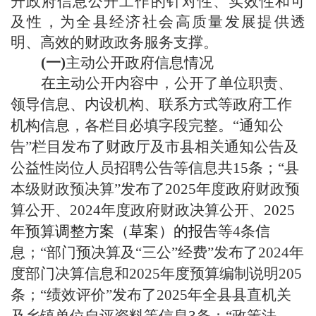
升政府信息公开工作的针对性、实效性和可
及性，为全县经济社会高质量发展提供透
明、高效的财政政务服务支撑。
(
一
)
主动公开
政府信息
情况
在主动公开内容中，公开了单位职责、
领导信息、内设机构、
联系方式
等政府工作
机构信息，各栏目必填字段完整。
“
通知公
告
”
栏目发布了财政厅及市县相关通知公告及
公益性岗位人员招聘公告等信息共
15条；
“县
本级财政预决算”发布了202
5
年度
政府财政预
算公开、
2024年度政府财政
决算公开
、
2025
年预算调整方案（草案）的报告
等
4
条信
息；
“部门预决算及“三公”经费”发布了202
4
年
度部门决算信息
和
2025年度预算编制说明205
条；
“绩效评价”发
布
了
2025年全县县直机关
及乡镇单位自评资料
等信息
3条；“
政策法