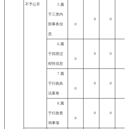
不予公开
5.属
于三类内
0
0
部事务信
0
息
6.属
于四类过
0
0
0
程性信息
7.属
于行政执
0
0
0
法案卷
8.属
于行政查
0
0
0
询事项