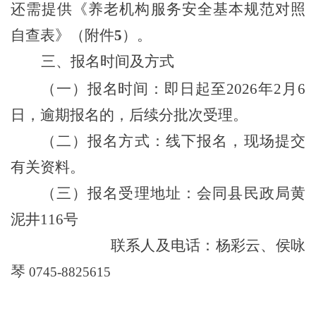
还需提供《养老机构服务安全基本规范对照
自查表》
（
附件
5
）
。
三、报名时间及方式
（
一
）
报名时间：即日起至
2026
年
2
月
6
日
，逾期报名的，后续分批次受理。
（
二
）
报名方式：线下报名，现场提交
有关资料。
（
三
）
报名受理地址：
会同县民政局黄
泥井
116
号
联系人及电话：杨彩云、侯咏
琴
0745-8825615