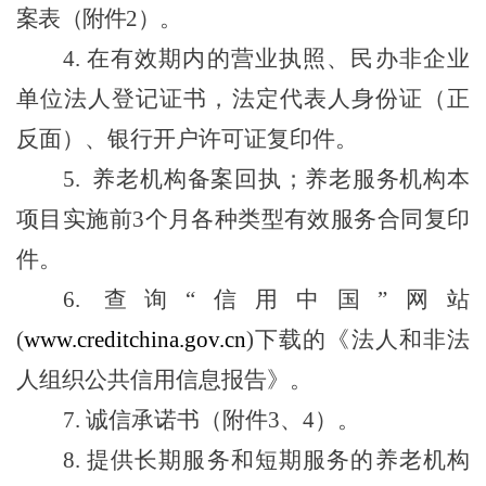
案表
（
附件
2
）
。
4.
在有效期内的营业执照、民办非企业
单位法人登记证书，法定代表人身份证
（
正
反面
）
、银行开户许可证复印件。
5.
养老机构备案回执；养老服务机构本
项目实施前
3
个月各种类型有效服务合同复印
件。
6.
查询
“
信用中国
”
网站
(
www.creditchina.gov.cn
)
下载的《法人和非法
人组织公共信用信息报告》。
7.
诚信承诺书
（
附件
3
、
4
）
。
8.
提供长期服务和短期服务的养老机构