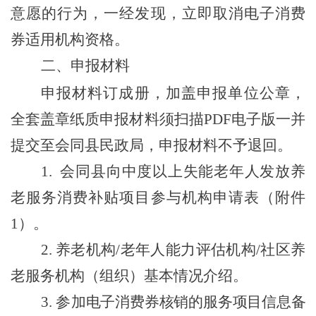
意愿的行为，一经发现，立即取消电子消费
券适用机构资格。
二、申报材料
申报材料订成册，加盖申报单位公章，
全套盖章纸质申报材料须扫描
PDF
电子版一并
提交至
会同县民政局
，申报材料不予退回。
1.
会同县
向中度以上失能老年人发放养
老服务消费补贴项目参与机构申请表
（
附件
1
）
。
2.
养老机构
/
老年人能力评估机构
/
社区养
老服务机构
（
组织
）
基本情况介绍。
3.
参
加电子消费券核销的服务项目信息备