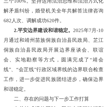
三个100%。坚持运用法治思维和法治方式化
解矛盾纠纷
，
婚登机关全年共解答法律咨询
682人次、调解成功620件。
2.
平安边界建设
和谐稳定
。
20
25
年
7月-10
月
通过和
靖州苗族侗族自治县民政局、芷江
侗族自治县民政局
开展边界座谈会、联谊
会、实地勘察等方式，
圆满完成了
“
靖
会
线”
、“
会芷线”
行政区域界线
的边界
联合检查
工作
，
进一步促进民族团结进步，确保边界
和谐稳定。
二、
存在的问题与下一步工作打算