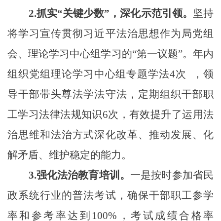
2.
抓实“关键少数”，深化示范引领。
坚持
将学习宣传贯彻习近平法治思想作为局党组
会、理论学习中心组学习的“第一议题”。年内
组织党组理论学习中心组专题学法
4
次
，
领
导干部带头尊法学法
守法
，
定期组织干部职
工学习法律法规知识
6次
，
有效提升了运用法
治思维和法治方式深化改革、推动发展、化
解矛盾、维护稳定的能力。
3.
强化
法治教育培训
。
一是
按
时参加省民
政系统
行业
的普法考试，确保干部职工参学
率和参考率达到100%，考试成绩合格率