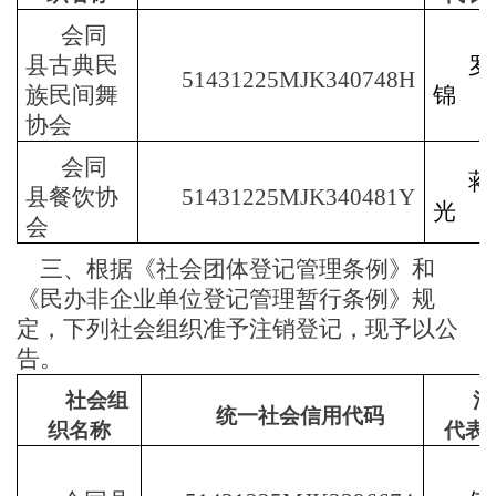
会同
县古典民
罗
51431225MJK340748H
族民间舞
锦
协会
会同
蒋
县餐饮协
51431225MJK340481Y
光
会
三、
根据《社会团体登记管理条例》和
《民办非企业单位登记管理
暂行
条例》规
定，
下列社会组织准予注销登记，现予以公
告。
社会组
法
统一社会信用代码
织名称
代表