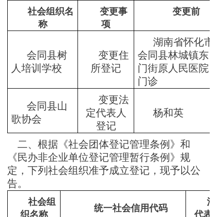
社会组织名
变更事
变更前
称
项
湖南省怀化市
会同县树
变更住
会同县林城镇东
人培训学校
所登记
门街原人民医院
门诊
变更法
会同县山
定代表人
杨和英
歌协会
登记
二、
根据《社会团体登记管理条例》和
《民办非企业单位登记管理
暂行
条例》规
定，
下列社会组织准予成立登记，现予以公
告。
社会组
法
统一社会信用代码
织名称
代表