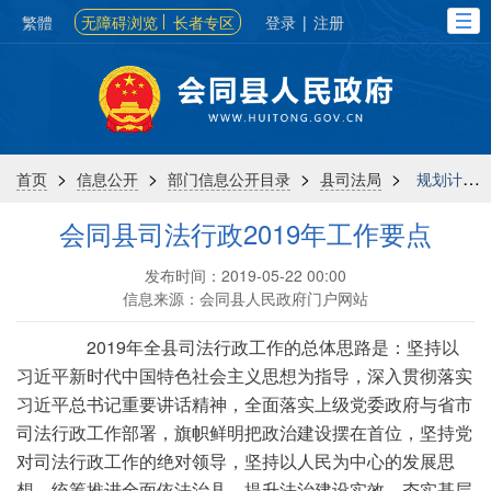
繁體
无障碍浏览
长者专区
登录
|
注册
>
>
>
>
首页
信息公开
部门信息公开目录
县司法局
规划计划
会同县司法行政2019年工作要点
发布时间：2019-05-22 00:00
信息来源：会同县人民政府门户网站
2019年全县司法行政工作的总体思路是：坚持以
习近平新时代中国特色社会主义思想为指导，深入贯彻落实
习近平总书记重要讲话精神，全面落实上级党委政府与省市
司法行政工作部署，旗帜鲜明把政治建设摆在首位，坚持党
对司法行政工作的绝对领导，坚持以人民为中心的发展思
想，统筹推进全面依法治县，提升法治建设实效，夯实基层