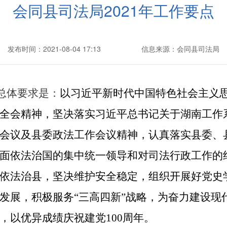
会同县司法局2021年工作要点
发布时间：2021-08-04 17:13
信息来源：会同县司法局
的总体要求是：
以习近平新时代中国特色社会主义
全会精神，坚决落实习近平总书记关于湖南工作
会议及
县
委政法工作会议精神，认真落实
县
委、
面依法治国的集中统一领导和对司法行政工作的
依法治
县
，坚决维护安全稳定，
组织开展好党史
发展，
积极
服务
“三高四新”战略，为
奋力
建设
现
，以优异成绩庆祝建党
100周年。