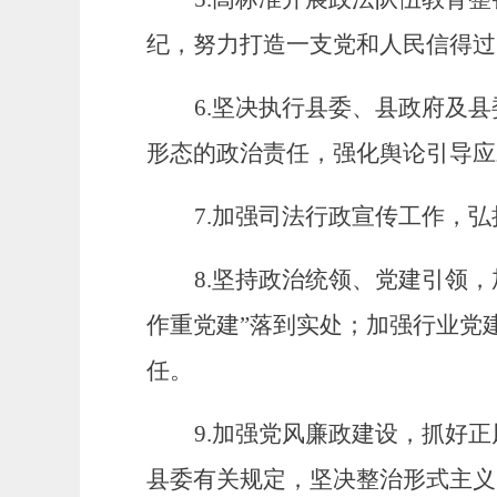
纪，
努力打造一支党和人民信得过
6.坚决执行县委、县政府及
形态的政治责任，强化舆论引导应
7.
加强司法行政宣传工作，弘
8.
坚持政治统领、党建引领
，
作重党建”落到实处
；
加强行业党
任。
9.加强党风廉政建设，抓好
县委
有关规定
，
坚决整治形式主义