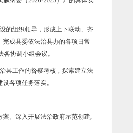
实施纲要（2020-2025）》的具体实
设的组织领导，形成上下联动、齐
，完成
县
委依法治
县
办的各项日常
法各协调小组会议。
治
县
工作
的督察
考核
，
探索建立法
治建设各项任务落实
。
实施方案。深入开展法治政府示范创建,