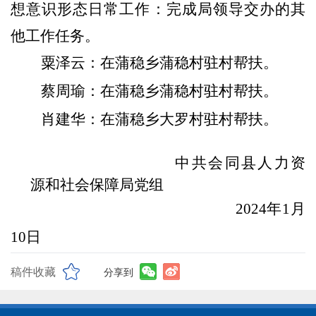
想意识形态日常工作：
完成局领导交办的其
他工作任务
。
粟泽云
：
在
蒲稳乡蒲稳村
驻村帮扶
。
蔡周瑜
：
在
蒲稳乡蒲稳村
驻村帮扶
。
肖
建华
：
在
蒲稳乡大罗村
驻村帮扶
。
中共
会同县人力资
源和社会保障局
党组
202
4
年
1
月
10
日
稿件收藏
分享到