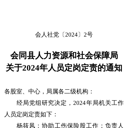
会人社
党
〔
202
4
〕
2
号
会同县人力资源和社会保障局
关于
202
4
年人员定岗定责的通知
各股室、中心，局属各二级机构：
经局党组研究决定，
202
4
年
局机关
工作
人员定岗定责如下：
杨筱凤
：
协助工伤保险股
工作；
负责人