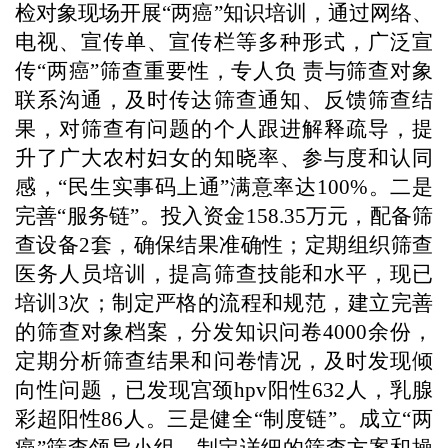
检对象现场开展“两癌”知识培训，通过网络、
电视、宣传单、宣传栏等多种形式，广泛宣
传“两癌”筛查重要性，专人负
责与筛查对象
联系沟通，及时传达筛查通知、反馈筛查结
果，对筛查有问题的个人跟进解释疏导，提
升了广大农村妇女的知晓率、参与度和认同
感，“民生实事码上通”满意率达
100%
。
二是
完善“服务链”。
投入资金
158.35
万元，配备筛
查设备
2
套，确保结果准确性；定期组织筛查
医务人员培训，提高筛查技能和水平，现已
培训
3
次；制定严格的流程和规范，建立完善
的筛查对象档案，分发知识问卷
4000
余份，
定期分析筛查结果和问卷情况，及时发现倾
向性问题，已发现宫颈
hpv
阳性
632
人，乳腺
彩超阳性
86
人。
三是健全“制度链”。
成立“两
癌”筛查领导小组，制定详细的筛查方案和操