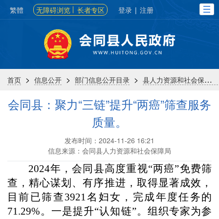
繁體
无障碍浏览
长者专区
登录
|
注册
>
>
>
首页
信息公开
部门信息公开目录
县人力资源和社会保障局
会同县：聚力“三链”提升“两癌”筛查服务
质量。
发布时间：2024-11-26 16:21
信息来源：会同县人力资源和社会保障局
2024
年，会同县高度重视“两癌”免费筛
查，精心谋划、有序推进，取得显著成效，
目前已筛查
3921
名妇女，完成年度任务的
71.29%
。
一是提升“认知链”。
组织专家为参