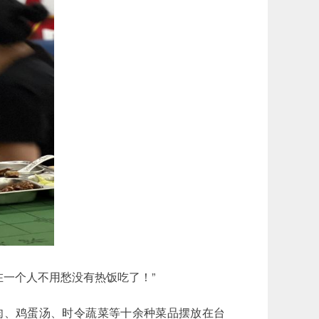
在一个人不用愁没有热饭吃了！”
肉、鸡蛋汤、时令蔬菜等十余种菜品摆放在台