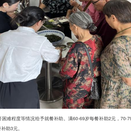
难程度等情况给予就餐补助。满60-69岁每餐补助2元，70-7
补助3元。