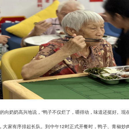
高龄的向奶奶高兴地说，“鸭子不仅烂了，嚼得动，味道还挺好。现
，大家有序排起长队。到中午12时正式开餐时，鸭子、青椒炒