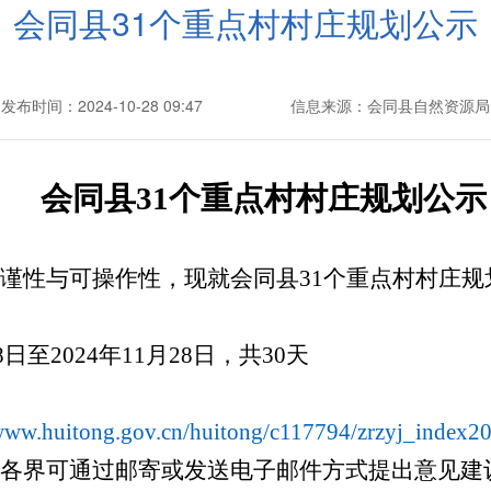
会同县31个重点村村庄规划公示
发布时间：2024-10-28 09:47
信息来源：会同县自然资源局
会同县
31
个重点村村庄规划公示
谨性与可操作性，现就会同县
31个重点村村庄规
8
日至
2024年1
1
月
28
日，共
30天
/www.huitong.gov.cn/huitong/c117794/zrzyj_index2
各界可通过邮寄或发送电子邮件方式提出意见建