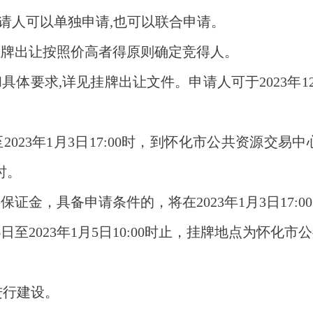
申请人可以单独申请,也可以联合申请。
挂牌出让按照价高者得原则确定竞得人。
和具体要求
,详见挂牌出让文件。申请人可于2023年
1
至
2023年
1
月
3
日
17:00时，到怀化市公共资源交易
时。
买保证金，具备申请条件的，将在
2023年
1
月
3
日
1
7
:00
6
日至
2023年
1
月
5
日
1
0
:00时止，挂牌地点为怀化市
进行建设。