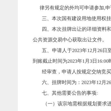
律另有规定的外均可申请参加
,
三、本次国有
建设用
地使用权
四、本次挂牌出让的详细资料
公共资源交易中心获取出让文件。
五、申请人于
2023年
12
月
26
日
到账截止时间为2023年
1
月
3
日
16
:00
经审查，申请人按规定交纳竞
六、挂牌时间为：
2023年
12
月
2
七、其他需要公告的事项
:
（一）该宗地需根据规划要求