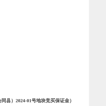
会同县）
202
4
-
01
号地块竞买保证金）