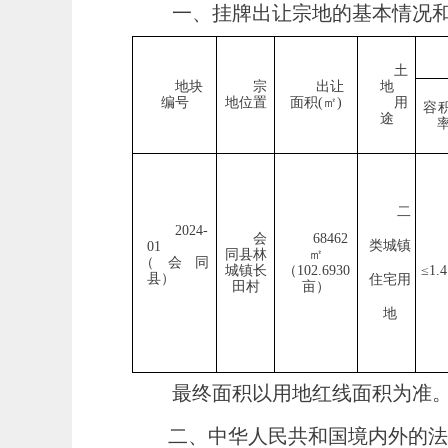
一、挂牌出让宗地的基本情况
土
地块
宗
出让
地
编号
地位置
面积
(㎡)
用
容
途
二
202
4
-
会
68462
类
城镇
01
同县
林
㎡
（会同
城镇长
（
102.6930
≤
1.4
县）
住宅
用
田村
亩）
地
最终面积以用地红线面积为准
二、中华人民共和国境内外的法