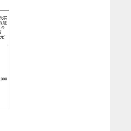
竞买
保证
金
万
元
)
1000