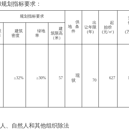
和规划指标要求：
规划指标要求
供
出
起
地
条
让年限
始价
建
积
建筑
绿地
件
(年)
(元/㎡)
(
筑限高
率
密度
率
（米）
现
≤
32
%
≥
30
%
57
627
状
70
。
人、自然人和其他组织除法