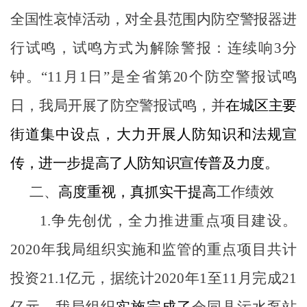
全国性哀悼活动，对全县范围内防空警报器进
行试鸣，试鸣方式为解除警报：连续响
3
分
钟。
“
11
月
1
日”是全省第
20
个防空警报试鸣
日，我局开展了防空警报试鸣
，并
在城区主要
街道集中设点，大力开展人防知识和法规宣
传，进一步提高了人防知识宣传普及力度。
二
、
高度重视，真抓实干提高
工作绩效
1.
争先创优，全力推进重点项目建设。
2020
年我局组织实施和监管的重点项目共计
投资
21.1
亿元，据统计
2020
年
1
至
11
月完成
21
亿元。我局组织
实施完成了
会同县污水泵站