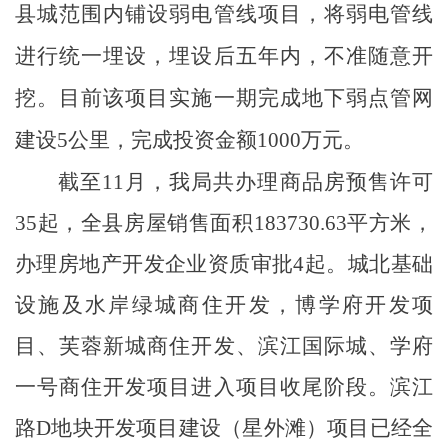
县城范围内铺设弱电管线项目，将弱电管线
进行统一埋设，埋设后五年内，不准随意开
挖。目前该项目实施一期完成地下弱点管网
建设
5
公里，完成投资金额
1000
万元。
截至
11
月，我局共办理商品房预售许可
35
起，全县房屋销售面积
183730.63
平方米，
办理房地产开发企业资质审批
4
起。城北基础
设施及水岸绿城商住开发，博学府开发项
目、芙蓉新城商住开发、滨江国际城、学府
一号商住开发项目进入项目收尾阶段。滨江
路
D
地块开发项目建设（星外滩）项目已经全