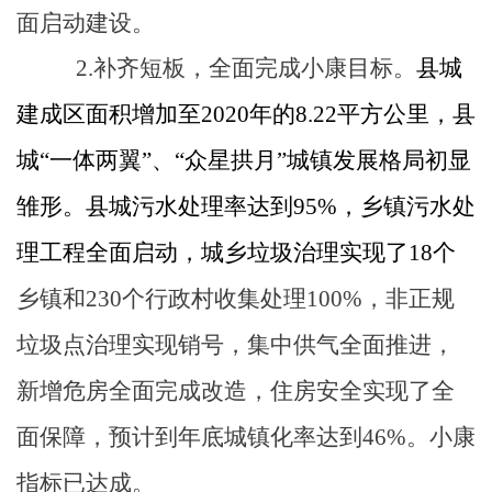
面启动建设。
2.
补齐短板，全面完成小康目标。
县城
建成区面积增加至
2020
年的
8.22
平方公里，
县
城“一体两翼”、“众星拱月”城镇发展格局初显
雏形。县城污水处理率达到
95%
，乡镇污水处
理工程全面启动，城乡垃圾治理实现了
18
个
乡镇和
230
个行政村收集处理
100%
，非正规
垃圾点治理实现销号，集中供气全面推进，
新增危房全面完成改造，住房安全实现了全
面保障，预计到年底城镇化率达到
46%
。小康
指标已达成。