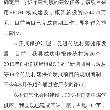
确定第一批
7
个建制镇的建设任务，该项目采
用
EPC+O
模式建设，概算总投资
5344.71
万
元。目前项目已完成前期工作，即将进入施
工阶段。
5.
开展保护治理，促进传统村落健康发
展。
目前，我县成功申报传统村落
20
个。
2019
年
8
月份我局组织完成了新增团河官渡村
等
14
个传统村落保护发展项目的规划编制，
于今年
5
月份顺利通过省厅专家评审。
6.
推进气化会同建设，加快推进集中燃气
供应。
我县现已建成气站一座，占地
10.2
亩，