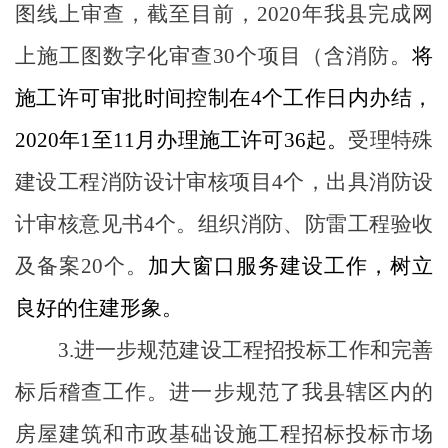
图线上审查，截至目前，
2020
年我县完成网
上施工图数字化审查
30
个项目（含消防。
将
施工许可审批时间控制在
4
个工作日内办结，
2020
年
1
至
11
月办理施工许可
36
起。
受理特殊
建设工程消防设计审核项目
4
个，出具消防设
计审核意见书
4
个。组织消防、防雷工程验收
及备案
20
个。
加大窗口服务建设工作，树立
良好的住建形象。
3.
进一步规范建设工程招投标工作和完善
标后稽查工作。
进一步规范了我县辖区内的
房屋建筑和市政基础设施工程招标投标市场