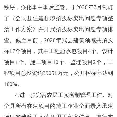
秩序，强化事中事后监管。于
2020
年
7
月制订
了《会同县住建领域招投标突出问题专项整
治工作方案》并开展招投标突出问题专项排
查。截至目前，
2020
年我县建筑领域共招投
标
17
个项目，其中工程总承包项目
4
个、设计
项目
1
个、施工项目
10
个、监理项目
2
个，工
程项目总投资约
39051
万元，公开招标率达到
100%
。
4.
进一步完善农民工实名制管理工作。
对
全县所有在建项目的施工企业全面录入承建
项目的建筑工人劳务用工实名信息，推行农