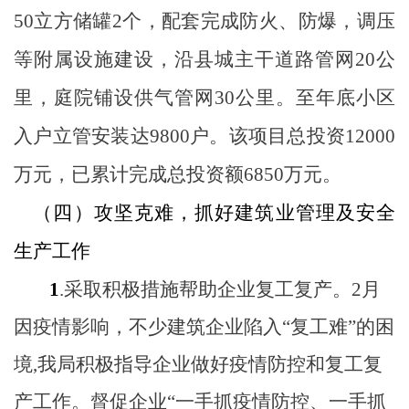
50
立方储罐
2
个，配套完成防火、防爆，调压
等附属设施建设，沿县城主干道路管网
20
公
里，庭院铺设供气管网
30
公里。至年底小区
入户立管安装达
9800
户。该项目总投资
12000
万元，已累计完成总投资额
6850
万元。
（四）攻坚克难，抓好建筑业管理及安全
生产工作
1
.
采取积极措施帮助企业复工复产。
2
月
因疫情影响，不少建筑企业陷入“复工难”的困
境
,
我局积极指导企业做好疫情防控和复工复
产工作。督促企业“一手抓疫情防控、一手抓