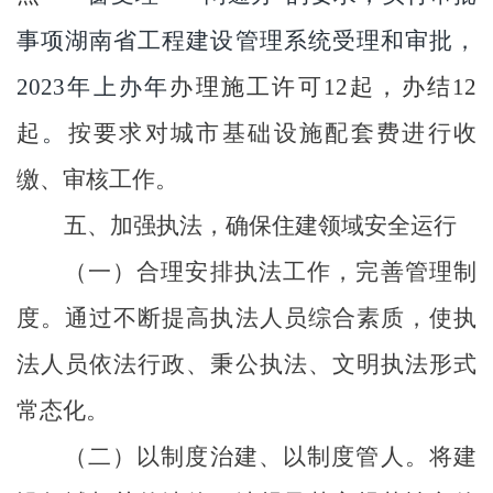
事项湖南省工程建设管理系统受理和审批
，
2023年上办年
办理施工许可
12
起，办结
12
起
。
按要求对城市
基础设施配套费
进行
收
缴、审核工作。
五、加强执法
，
确保住建领域安全运行
（
一
）
合理安排执法工作，完善管理制
度
。
通过
不断提高执法人员综合素质，使执
法人员依法行政、秉公执法、文明执法形式
常态化。
（
二
）
以制度治建、以制度
管人。
将建