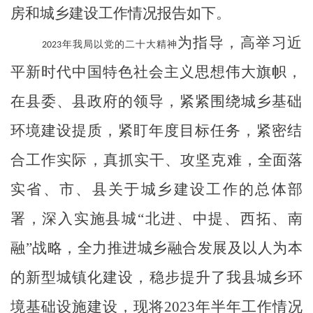
房和城乡建设工作情况报告如下。
为指导，高举习近
2023年我局以党的二十大精神
平新时代中国特色社会主义思想伟大旗帜，
在县委、县政府的领导，
紧紧围绕
城乡基础
环境建设提质
，
紧盯
年度目标任务，紧密结
合工作实际，
真抓实干、攻坚克难
，
全面落
实省、市、县关于城乡建设工作的总体部
署，深入实施县城
“北
进、中提、
西拓
、
南
融
”战略，
全力推进城乡融合发展及以人为本
的新型城镇化建设
，稳步提升
了
我县
城乡
环
境基础设施建设
，现
将
202
3年半年
工作情况