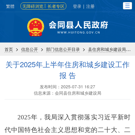
繁體
无障碍浏览
长者专区
登录
|
注册
>
>
>
>
首页
信息公开
部门信息公开目录
县住房和城乡建设局
关于2025年上半年住房和城乡建设工作
报 告
发布时间：2025-07-31 16:27
信息来源：会同县住房和城乡建设局
202
5
年，
我
局深入贯彻落实习近平新时
代中国特色社会主义思想和党的二十大
、二