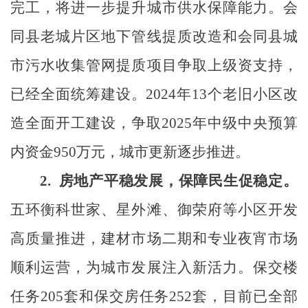
完工，
将进一步提升城市供水保障能力。
会
同县老城片区
地下管线
提质改造
和
会同县城
市污水收集管网提质项目争取上级资支持
，
已经全面统筹建设
。
2024年13个老旧小区改
造全面开工建设
，
争取
2025年中级中央预算
内资金950万元，城市更新逐步推进。
2.
房地产平稳发展
，保障民生促稳定。
五环衡科世家、
星外滩、御荣府
等小区开发
高质量推进，建材市场二期和专业夜宵市场
顺利运营，为城市发展注入新活力。
保交楼
任务
205套和保交房任务252套，目前已全部