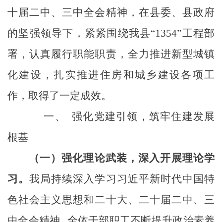
十届二中、三中全会精神
，在县委、县政府
的坚强领导下，紧紧围绕
我
县
“1354”工程部
署
，
认真
履行职能职责，
全力推进新型城镇
化建设，
扎实推进住房和城乡建设各项工
作，取得了
一定
成效。
一、
强化党建引领，筑牢
住建
发展
根基
（一）强化理论武装，深入开展理论学
习。
我局
持续深入学习习近平新时代中国特
色社会主义思想
和二十大、二十届二中、三
中全会精神
全体干部职工
不断提升政治素养
，