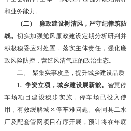
和业务能力
。
（二）
廉政建设树清风，严守纪律筑防
线。
切实加强党风廉政建设
定期分析研判并
积极稳妥应对处置
，落实主体责任，强化廉
政风险防控，营造风清气正的政治生态。
二、
聚集实事
攻坚，提升
城乡建设
品质
1.
争资立项
，
城乡
建设展新貌。
智慧停
车场项目建设稳步实施，停车场已投入使
用，有效缓解城区停车难问题。
会同县
二水
厂及配套管网
项目有序开展
，
预计将在年底