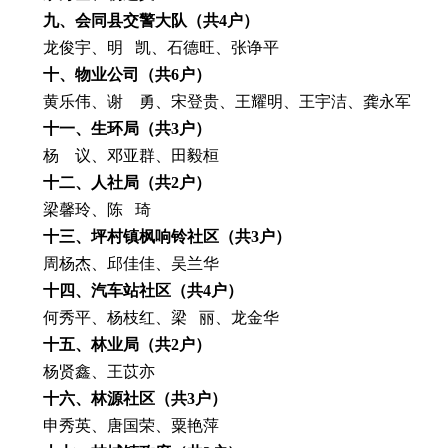
九
、会同县交警大队（共
4
户）
龙俊宇、明
凯、石德旺、张诤平
十、
物业公司
（共
6
户）
黄乐伟、谢
勇、宋登贵、王耀明、王宇洁、龚永军
十
一
、
生环局
（共
3
户）
杨
议、邓亚群、田毅桓
十
二
、人社局（共
2
户）
梁馨玲
、陈
琦
十三
、坪村镇枫响铃社区（共
3
户）
周杨杰、邱佳佳、吴兰华
十四
、汽车站社区（共
4
户）
何秀平、杨枝红、梁
丽、龙金华
十五
、
林业局
（共
2
户）
杨贤鑫、王苡亦
十六、林源社区（共
3户）
申秀英、唐国荣、粟艳萍