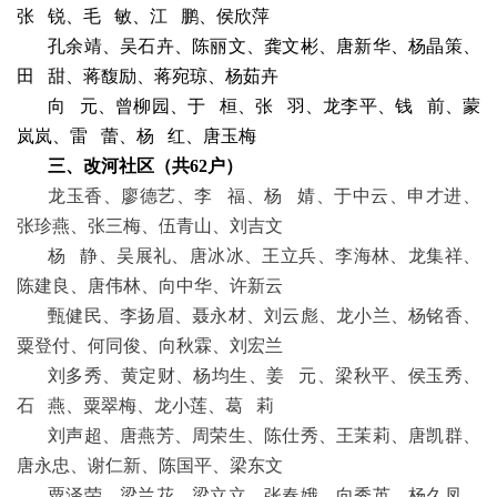
张
锐、毛
敏、江
鹏、侯欣萍
孔余靖、吴石卉、陈丽文、龚文彬、唐新华、杨晶策、
田
甜、蒋馥励、蒋宛琼、杨茹卉
向
元、曾柳园、于
桓、张
羽、龙李平、钱
前、蒙
岚岚、雷
蕾、杨
红、唐玉梅
三
、改河社区（共
62
户）
龙玉香、廖德艺、李
福、杨
婧、于中云、申才进、
张珍燕、张三梅、伍青山、刘吉文
杨
静、吴展礼、唐冰冰、王立兵、李海林、龙集祥、
陈建良、唐伟林、向中华、许新云
甄健民、李扬眉、聂永材、刘云彪、龙小兰、杨铭香、
粟登付、何同俊、向秋霖、刘宏兰
刘多秀、黄定财、杨均生、姜
元、梁秋平、侯玉秀、
石
燕、粟翠梅、龙小莲、葛
莉
刘声超、唐燕芳、周荣生、陈仕秀、王茉莉、唐凯群、
唐永忠、谢仁新、陈国平、梁东文
粟泽荣、梁兰花、梁立立、张春娥、向秀英、杨久凤、