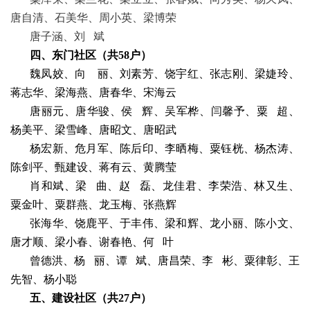
唐自清、石美华、周小英、梁博荣
唐子涵、刘
斌
四
、东门社区（共
58
户）
魏凤姣、向
丽、刘素芳、饶宇红、张志刚、梁婕玲、
蒋志华、梁海燕、唐春华、宋海云
唐丽元、唐华骏、侯
辉、吴军桦、闫馨予、粟
超、
杨美平、梁雪峰、唐昭文、唐昭武
杨宏新、危月军、陈后印、李晒梅、粟钰桄、杨杰涛、
陈剑平、甄建设、蒋有云、黄腾莹
肖和斌、梁
曲、赵
磊、龙佳君、李荣浩、林又生、
粟金叶、粟群燕、龙玉梅、张燕辉
张海华、饶鹿平、于丰伟、梁和辉、龙小丽、陈小文、
唐才顺、梁小春、谢春艳、何
叶
曾德洪、杨
丽、谭
斌、唐昌荣、李
彬、粟律彰、王
先智、杨小聪
五
、建设社区（共
27
户）