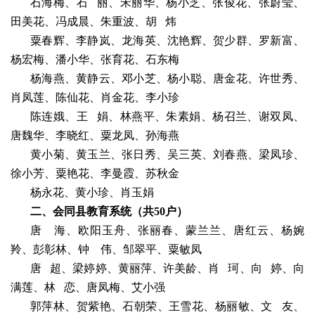
石海梅、石
丽、宋丽华、杨小芝、张俊花、张蔚莹、
田美花、冯成晨、朱重波、胡
炜
粟春辉、李静岚、龙海英、沈艳辉、贺少群、罗新富、
杨宏梅、潘小华、张育花、石东梅
杨海燕、黄静云、邓小芝、杨小聪、唐金花、许世秀、
肖凤莲、陈仙花、肖金花、李小珍
陈连娥、王
娟、林燕平、朱素娟、杨召兰、谢双凤、
唐魏华、李晓红、粟龙凤、孙海燕
黄小菊、黄玉兰、张日秀、吴三英、刘春燕、梁凤珍、
徐小芳、粟艳花、李曼霞、苏秋金
杨永花、黄小珍、肖玉娟
二、
会同县教育
系统
（共
50
户）
唐
海
、欧阳玉舟、张丽春、
蒙兰兰
、唐红云、杨婉
羚、彭彰林、钟
伟、邹翠平、粟敏凤
唐
超、梁婷婷、黄丽萍、许美龄、肖
珂、向
婷、向
满莲、林
恋、唐凤梅、艾小强
郭萍林、贺紫艳、石朝荣、王雪花、杨丽敏、文
友、