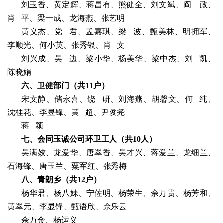
刘玉香、黄定辉、蒋昌有、熊健全、刘文斌、阎
政、
肖
平、梁一成、龙海燕、张艺明
黄义杰、党
君、孟嘉琪、梁
波、甄美林、明拥军、
李顺光、何小英、张秀银、肖
文
刘兴成、吴
边、梁小华、杨美华、梁中杰、刘
凯、
陈晓娟
六
、
卫健部门
（共
11
户）
宋文静、储永喜、饶
研、刘海燕、胡馨文、何
纯、
沈桂花、李昱锋、黄
超、尹俊尧
蒋
颖
七、会同玉诚公司环卫工人（共
10人
）
吴满姣、龙爱华、唐翠香、吴才兴、蒋爱兰、龙细兰、
石海锋、唐玉兰、粟军红、张秀梅
八
、青朗乡（共
1
2
户）
杨华君、杨八妹、宁佐明、杨荣生、佘万贵、杨芳和、
黄翠元、李显锋、甄语欣、佘乐云
佘万金、杨运义