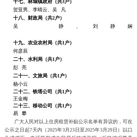
十七、林城镇政府（共
3户）
贺亚男、李晴云、吴
凡
十八、财政局（共
2户）
吴
静、刘静娴
十九、农业农村局（共1户）
何彦辰
二十、水利局（共
1户）
彭
亮
二十一、文旅局（共
1户）
杨小云
二十二、铁塔公司（共
1户）
王金梅
二十三、移动公司（共
1户）
易
攀
广大人民对以上住房租赁补贴公示名单有异议的，可在
公示之日起
7天内（202
5
年
3
月
23
日至
202
5
年
3
月
29
日）以口