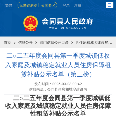
繁體
无障碍浏览
长者专区
登录
|
注册
>
>
>
>
首页
信息公开
部门信息公开目录
县住房和城乡建设局
二○二五年度会同县第一季度城镇低收
入家庭及城镇稳定就业人员住房保障租
赁补贴公示名单（第三榜）
发布时间：2025-03-23 09:42
信息来源：会同县住房和城乡建设局
二
○二
五
年度会同县
第一季度
城镇低
收入家庭及城镇稳定就业人员住房保障
性租赁补贴公示名单