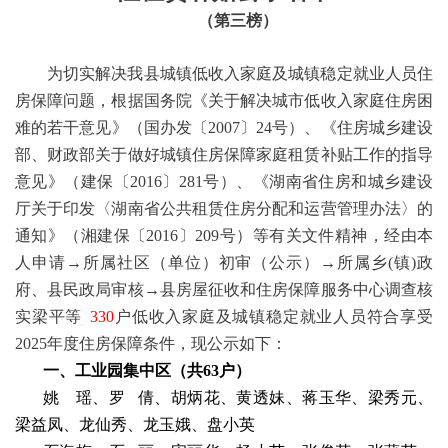
（第
三
榜）
为切实解决我县城镇低收入家庭及城镇稳定就业人员住
房保障问题，根据国务院《关于解决城市低收入家庭住房困
难
的若干意见》（国办发〔2007〕24
号）、《住房城乡建设
部、财政部关于做好城镇住房保障家庭租赁补贴工
作的指导
意见》（建保〔2016〕
281
号）、《湖
南省住房和城乡建设
厅关于印发〈
湖南省公共租赁住
房分配和运营管理办法〉的
通知》（湘建保〔2016〕
209
号）等有关文件精神，经由本
人申请→所属社区（单位）初审（公示）→所属乡
(
镇
)
政
府、县民政局审核→县房屋征收和住房保障服务中心调查核
实
梁平
等
330
户低收入家庭及城镇稳定就业人员符合享受
202
5
年度住房保障条件，现公示如下：
一
、工业园集中区（共
63
户）
姚
瑶、罗
倩、胡炳花、黄透妹、蒋玉华、梁秀元、
梁益凤、龙仙秀、龙玉娥、盘小英