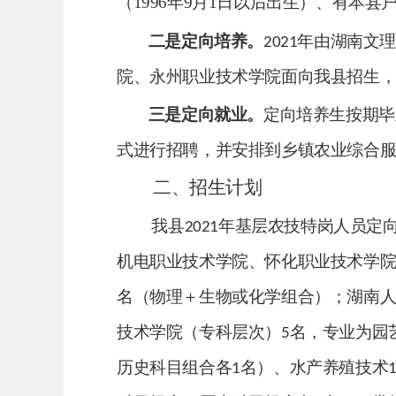
（
1996
年
9
月
1
日以后出生）、有本县
二是定向培养。
年由湖南文
20
21
院、永州职业技术学院
面向我县招生
三是定向就业。
定向培养生按期毕
式进行招聘，并安排到乡镇农业综合
二、招生计划
我县
年基层农技特岗人员定
20
21
机电职业技术学院、怀化职业技术学
名（物理＋生物或化学组合）；湖南
技术学院（专科层次）
名，专业为园
5
历史科目组合各
名）、水产养殖技术
1