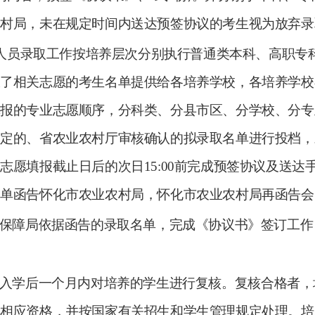
农村局，未在规定时间内送达预签协议的考生
视为放弃录
人员录取工作按培养层次分别执行普通类本科、高职专
报了相关志愿的考生名单提供给各培养学校，各培养学校
填报的专业志愿顺序，分科类、分县市区、分学校、分专
确定
的
、省农业农村厅审核确认的拟录取名单
进行投档
，
集志愿填报截止日后的次日
15:00
前完成预签协议及送达
名单函告怀化市农业农村局，怀化市农业农村局再函告
会
保障局依据函告的录取名单，完成《协议书》签订工作
入学后一个月内对培养的学生进行复
核
。复
核
合格者，
得相应资格，并按国家有关招生和学生管理规定处理。培