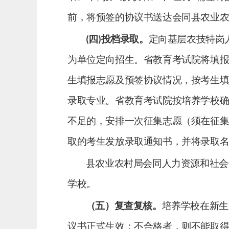
前，将
预签
的
协议
书送达会同县农业
四
投档录取。
定向基层农技特岗
(
)
为单位定向招生。省教育考试院将填
生填报志愿及预签协议情况，按考生
录取专业。省教育考试院按培养学校
不足的，安排一次征集志愿（须在征
取的考生发放录取通知书，并将录取
县农业农村局会同人力资源和社会
学校。
（五）复查
复核
。
培养学校在新生
议书正式生效
；
不合格者，则不能取