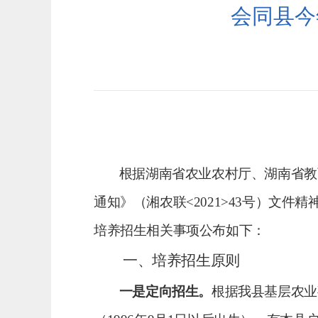
会同县今
根据湖南省
农业农村厅、湖南省教
通知》（湘农联
<
2021
>
43
号）文件精
培
养
招生相关事项公布如下：
一、培养招生原则
一是定向招生。
根据我县基层农业