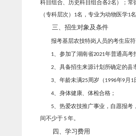
科目组合、历史科目组合各
名）；
常
2
（专科层次）
名
，
专业为动物医学
1
1
三、招生对象及条件
报考基层农技特岗人员的考生应符
、参加了湖南省
年普通高考
1
2021
、具备招生来源计划所确定的县
2
、年龄未满
周岁（
年
月
3
25
1996
9
1
、
身体健康
、
体检合格
；
4
、
热爱农技推广事业，自愿报考
5
间不少于
年。
5
四、学习费用