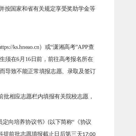
并按国家和省有关规定享受奖助学金等
https://ks.hneao.cn
）或“潇湘高考”
APP
查
生须在
6
月
16
日前，前往高考报名所在
而导致不能正常填报志愿、录取及签订
前批相应
志愿栏内填报有关院校志愿，
员定向培养协议书》
以下简称
“
《协议
(
科
提前批志愿填报截止日后第三天
17:00