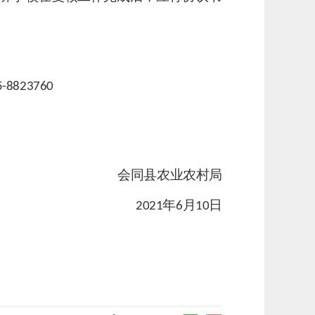
5-8823760
会同县农业农村局
年
月
日
20
21
6
10