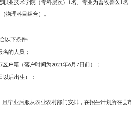
德职业技术学院
（专科层次）
1
名、专业为畜牧兽医
1
名
名（物理科目组合）。
合以下条件
:
报名的人员；
市区户籍（落户时间为
年
月
日前）；
2021
6
7
日以后出生）；
，且毕业后服从农业农村部门安排，在招生计划所在县