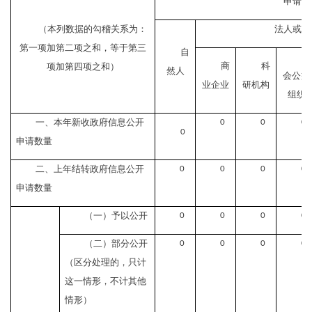
申请人
（本列数据的勾稽关系为：
法人或其
第一项加第二项之和，等于第三
自
社
商
科
项加第四项之和）
然人
会公益
业企业
研机构
组织
一、本年新收政府信息公开
0
0
0
0
申请数量
二、上年结转政府信息公开
0
0
0
0
申请数量
（一）予以公开
0
0
0
0
（二）部分公开
0
0
0
0
（区分处理的，只计
这一情形，不计其他
情形）