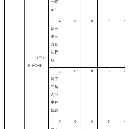
一稳
定”
4.
0
0
0
0
保护
第三
方合
法权
（三）
益
不予公开
5.
0
0
0
0
属于
三类
内部
事务
信息
6.
0
0
0
0