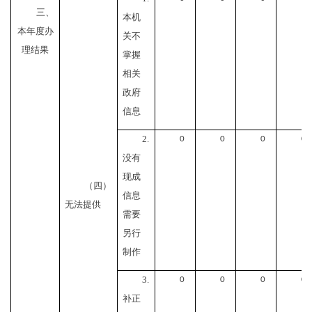
三、
本机
本年度办
关不
理结果
掌握
相关
政府
信息
2.
0
0
0
0
没有
现成
（四）
信息
无法提供
需要
另行
制作
3.
0
0
0
0
补正