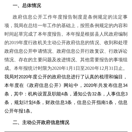
一、总体情况
政府信息公开工作年度报告制度是条例规定的法定事
项，我局在总结一年工作的基础上，按照条例规定的内容和
时间起草完成了本年度报告。本年报是根据县人民政府编制
的
2019
年度行政机关主动公开政府信息的情况、
收到和处理
政府信息公开申请情况、政府信息公开行政复议、行政诉讼
情况、存在的主要问题及改进情况、
其他需要报告的事项组
成。本年报统计时限为
2020
年
1
月
1
日至
2020
年
12
月
31
日止。
我局对
年度公开的政府信息进行了认真的梳理和编目，
2020
本年度在《政府信息公开》网站中，
年共发布信息
2020
34
条，其中：机构设置及职能
条，通知公告
条，人事信息
4
32
3
条，规划计划
条，财政信息
条，信息公开指南
条，信息
4
3
1
公开年报
条。
1
二、主动公开政府信息情况