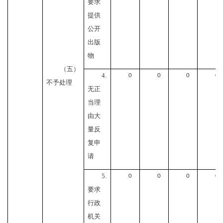
要求
提供
公开
出版
物
（五）
4.
0
0
0
0
不予处理
无正
当理
由大
量反
复申
请
5.
0
0
0
0
要求
行政
机关