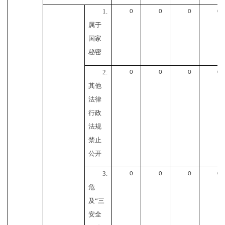
1.
0
0
0
0
属于
国家
秘密
2.
0
0
0
0
其他
法律
行政
法规
禁止
公开
3.
0
0
0
0
危
及“三
安全