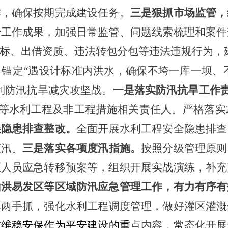
作，确保按期完成建设任务。
三是狠抓市场监管，
治工作成果，加强日常监管、问题线索梳理和案件
标、出借资质、违法转包分包等违法违规行为，
。
锚定
“遇设计标准内洪水，确保不垮一库一坝、
利防汛抗旱减灾攻坚战。
一是落实防汛抗旱工作
区等水利工程及非工程措施相关责任人。严格落实
展隐患排查整改。
全面开展水利工程安全隐患排查
度汛。
三是落实各项度汛指施。
按照分级管理原则
区人员应急转移预案等，组织开展实战演练，补充
山洪易发区等区域防汛应急管理工作，有力有序有
旱两手抓，强化水利工程调度管理，做好灌区灌溉
访维稳安保作为平安建设的重
点内容，常态化开展