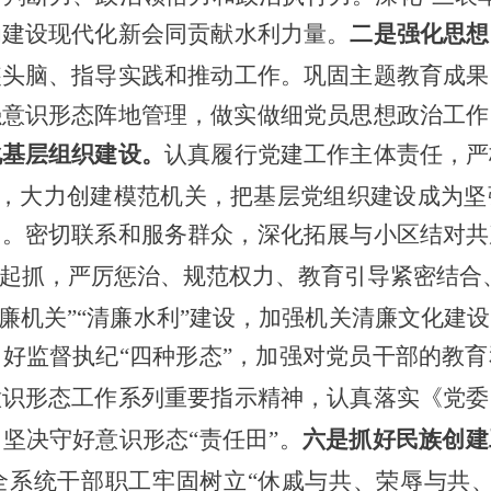
为建设现代化新
会同
贡献水利力量。
二是强化思想
装头脑、指导实践和推动工作。巩固主题教育成果
强意识形态阵地管理，做实做细党员思想政治工作
化基层组织建设。
认真履行党建工作主体责任，严
，大力创建模范机关，把基层党组织建设成为坚
用。密切联系和服务群众，深化拓展与
小
区结对共
起抓，严厉惩治、规范权力、教育引导紧密结合
清廉机关”“清廉水利”建设，加强机关清廉文化建
好监督执纪“四种形态”，加强对党员干部的教
意识形态工作系列重要指示精神，认真落实《党委
，坚决守好意识形态
“责任田”
。
六
是抓好民族创建
全系统干部职工牢固树立
“休戚与共、荣辱与共