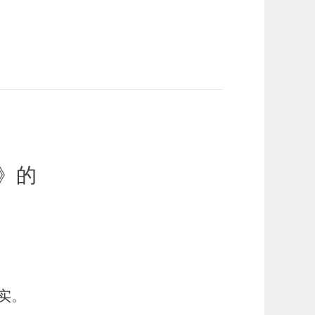
》
的
实。