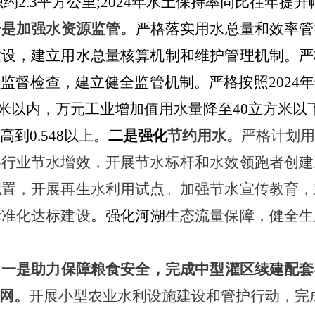
2.3平方公里;2024年水土保持率同比往年提升幅
一是加强水资源监管。
严格落实用水总量和效率管
建设，建立用水总量核算机制和维护管理机制。严
理监督检查，建立健全监管机制
。严格按照
202
方米以内，万元工业增加值用水量降至40立方米以下
到0.548以上。
二是强化
节约用水。
严格计划
各行业节水增效，开展节水标杆和水效领跑者创建
配置，开展再生水利用试点。加强节水宣传教育，
标准化达标建设
。强化河湖
生态流量保障，健全生
。
一是助力保障粮食安全，完成中型灌区续建配套
网。
开展小型农业水利设施建设和管护行动，完