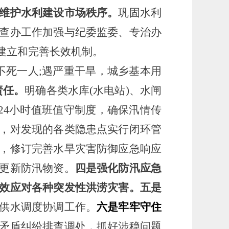
维护水利建设市场秩序。
巩固水利
查办工作加强与纪委监委、专治办
建立和完善长效机制。
不死一人;遇严重干旱，城乡基本用
责任。
明确各类水库
(水电站)、水闸
24小时值班值守制度，确保汛情传
，对发现的各类隐患点实行闭环管
，修订完善水旱灾害防御应急响应
更新防汛物资。
四是强化防汛应急
效应对各种突发性洪涝灾害。五是
供水调度协调工作。
六是牢牢守住
矛盾纠纷排查调处，抓好涉稳问题