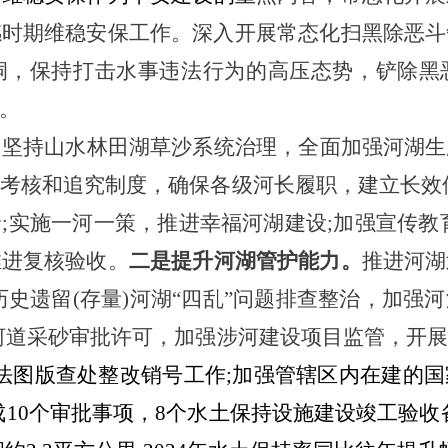
感时期维稳安保工作。深入开展常态化扫黑除恶斗
洞，保持打击水事违法行为的高压态势，铲除黑
。
。
坚持山水林田湖草沙系统治理，全面加强河湖生
考核和追究制度，确保各级河长履职，建立长效
;实施一河一策，推进幸福河湖建设;加强宣传教
推进复核验收。
二是提升河湖管护能力。
推进河湖
历史遗留(存量)河湖“四乱”问题排查整治，加
河道采砂审批许可，加强涉河建设项目监管，开
24年违法图版查处整改销号工作;加强管辖区内在建
10个审批事项，8个水土保持设施建设竣工验收