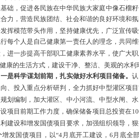
想基础，促进各民族在中华民族大家庭中像石榴籽
大合力，营造民族团结、社会和谐的良好环境和氛
分发挥模范带头作用，坚持健康优先，广泛宣传吸
践行每个人是自己健康第一责任人的理念，共同维
设，
进一步提高干部职工健康素养水平，使广大职
健康的生活方式，建设干净、整洁、美观的水利
。
一是科学谋划前期，扎实做好水利项目储备。
认
走向、投入重点分析研判，全力抓好
中
型灌区项目
项规划编制，加大灌区、中小河流、
中型水闸、
水
建设项目前期工作力度，确保储备项目总投资在
1
水利建设和增发国债项目要求，加强组织领导，狠
个
增发国债项目，以
“4月底开工建设，6月底全