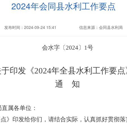
2024年会同县水利工作要点
发布时间：2024-09-24 15:41
信息来源：会同县水利局
会
水
字
〔
20
24
〕
1
号
关于印发《
202
4
年全
县
水利工作
要点
通
知
局直属各单位：
作要点》印发给你们，请结合实际，认真抓好贯彻落