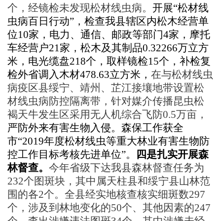
个，经镜检未发现松材线虫病。
开展
“松材线
虫病百日行动”，
检查我县辖区内
松木经营单
位10家，电力、通信、邮政等部门4家，摩托
车经营户21家，松木及其制品0.32266万立方
米，电光缆盘218个，取样镜检15个，
补检复
检外省调入木材
478.63立方米，
在与松材线虫
病疫区县绥宁、靖州、芷江接壤地带设置松
材线虫病防控隔离带，针对媒介传播昆虫松
褐天牛发生区采用无人机综合飞防
0.5万亩，
严防外来有害生物入侵。森保工作获全
市
“2019年度松材线虫等重大林业有害生物防
控工作目标考核先进单位”。
四是扎实开展森
林督查。
今年省级下达我县森林督查任务为
232个图斑块，其中属天柱县和绥宁县山林范
围的各2个。全县经实地核查核实细斑数297
个，涉及到林地变化的50个、其他因素的247