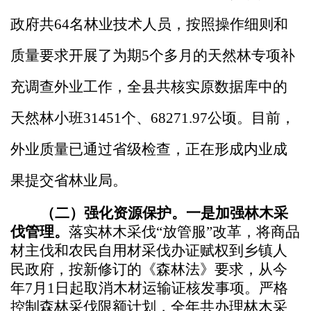
政府共
64
名林业技术人员，按照操作细则和
质量要求开展了为期
5
个多月的天然林专项补
充调查外业工作，全县共
核实原数据库中的
天然林小班
31451
个、
68271.97公顷
。目前，
外业质量已通过省级检查，正在形成内业成
果提交省林业局。
（二）强化资源保护。
一是加强林木采
伐管理。
落实林木采伐
“放管服”改革，将商品
材主伐和农民自用材采伐办证赋权到乡镇人
民政府，按新修订的《森林法》要求，从今
年7月1日起取消木材运输证核发事项。严格
控制森林采伐限额计划，全年共办理林木采