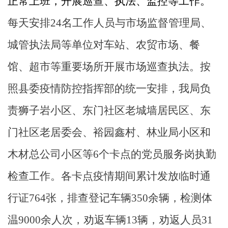
正常上班，开展巡查、执法、监控等工作。
每天安排
24名工作人员与市场监督管理局、
城管执法局等单位对
车站、农贸市场、餐
馆、超市等重要场所
开展市场巡查执法。
按
照县委疫情防控指挥部的统一安排，我局负
责狮子岩小区、东门社区老城墙居民区、东
门社区老居委会、裕园鑫村、林业局小区和
木材总公司小区等
6个卡点的党员服务岗执勤
检查工作。
各卡点疫情期间累计发放临时通
行证
764张，排查登记车辆350余辆，检测体
温9000余人次，劝返车辆13辆，劝返人员31