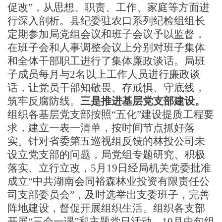
促改”，从思想、职责、工作、家庭等方面进
行深入剖析。
县纪委驻农口系列纪检组组长
定期参加局党组会议和班子会议予以监督，
在班子会和人事调整会议上分别对班子集体
和全体干部职工进行了集体廉政谈话。局班
子成员每月与
2名以上工作人员进行廉政谈
话，让党员干部知敬畏、存戒惧、守底线，
筑牢反腐防线。
三是推进基层党支部建设。
组织各基层党支部按照
“五化”建设提质工程要
求，建立一表一清单，
按时间节点抓好落
实。针对省委第五巡视组反馈的林投公司未
设立党支部的问题，局党组专题研究、积极
落实、立行立改，
5月19日经局机关党委批准
成立“
中共湖南会同裕森林业投资有限责任公
司支部委员会
”，及时选举出支委班子，完善
阵地建设，督促开展组织生活。组织各支部
开展“三会一课”和主题党日活动，
10月中旬组