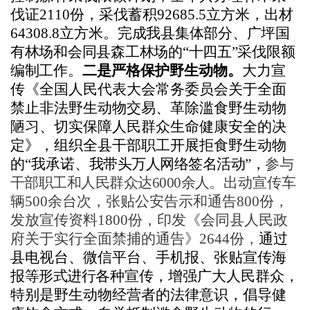
伐证2110份，采伐蓄积92685.5立方米，出材
64308.8立方米。
完成我县集体部分、广坪国
有林场和会同县森工林场的
“十四五”采伐限额
编制工作。
二是严格保护野生动物。
大力
宣
传
《全国人民代表大会常务委员会关于全面
禁止非法野生动物交易、革除滥食野生动物
陋习、切实保障人民群众生命健康安全的决
定》，组织全县干部职工开展拒食野生动物
的
“我承诺、
我带头万人网络签名活动
”，
参与
干部职工和人民群众达
6000余人。
出动宣传车
辆
500余台次，张贴公安告示和通告800份，
发放宣传资料1800份，印发《会同县人民政
府关于实行全面禁捕的通告》2644份，
通过
县电视台、微信平台、手机报、张贴宣传海
报
等形式进行
各种宣传，增强广大人民群众，
特别是野生动物经营者的法律意识，倡导健