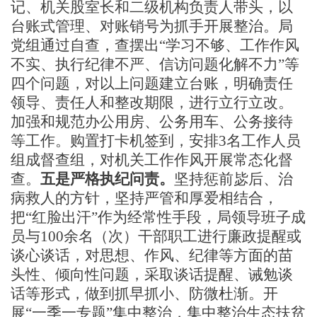
记、机关股室长和二级机构负责人带头，
以
台账式管理、对账销号为抓手开展整治
。局
党组通过自查，查摆出
“学习不够、工作作风
不实、执行纪律不严、信访问题化解不力”等
四个问题，对以上问题建立台账，明确责任
领导、责任人和整改期限，进行立行立改。
加强和规范办公用房、公务用车、公务接待
等工作。购置打卡机签到，安排3名工作人员
组成督查组，对机关工作作风开展常态化督
查。
五是严格执纪问责。
坚持惩前毖后、治
病救人的方针，坚持严管和厚爱相结合，
把
“红脸出汗”作为经常性手段，局领导班子成
员与100余名（次）干部职工进行廉政提醒或
谈心谈话，对思想、作风、纪律等方面的苗
头性、倾向性问题，采取谈话提醒、诫勉谈
话等形式，做到抓早抓小、防微杜渐。开
展“一季一专题”集中整治，集中整治生态扶贫