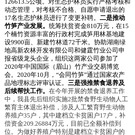
126613.5公顷。对生态护林员实行严格考核和
动态管理，对考核不合格、自愿申请退出的
17名生态护林员进行了变更补聘。
二是推动
竹笋产业发展。
统筹扶贫资金
810万元，在15
个楠竹资源丰富的行政村完成笋用林基地建
设9900亩、新建竹林道72
千米
。
协助湖南绿
地高新农林开发有限公司和健霆竹业公司申
报省级龙头企业，组织这两家公司参加了
2020年中国国际（眉山）竹产业交易博览
会。2020年10月，“会同竹笋”通过国家农产
品地理标志评审认证。
三是
强推禁食退养及
后续帮扶工作。
在今年开展的禁食退养工作
中，我县先后组织实施
2
批禁食野生动物人工
繁育主体退出补偿，涉及人工繁育野生动物
养殖户
35
户，其中建档立卡贫困户
17
户，补
偿资金
209.26884
万元，目前已全额补偿到
位。为做好养殖户特别是建档立卡贫困户的