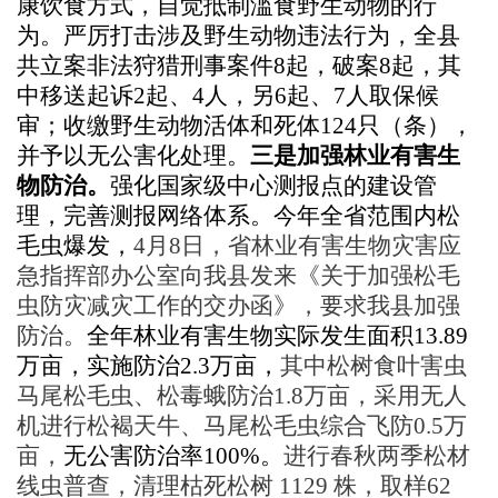
康饮食方式，自觉抵制滥食野生动物的行
为。
严厉打击涉及野生动物违法行为
，全县
共立案非法狩猎刑事案件
8起，
破案
8起
，其
中移送起诉
2起、4人，另6起、7人取保候
审；收缴野生动物活体和死体124只（条），
并予以无公害化处理。
三是加强林业有害生
物防治。
强化
国家级中心测报点的建设管
理，完善测报网络体系。
今年全省范围内松
毛虫爆发，
4月8日，省林业有害生物灾害应
急指挥部办公室向我县发来《关于加强松毛
虫防灾减灾工作的交办函》，要求我县加强
防治。
全年林业有害生物
实际发生面积
13.89
万亩，实施防治
2.3万亩，
其中松树食叶害虫
马尾松毛虫、松毒蛾防治
1.8万亩，采用无人
机进行松褐天牛、马尾松毛虫综合飞防0.5万
亩，
无公害防治率
100%。
进行春秋两季松材
线虫普查，清理枯死松树
1129 株，取样62