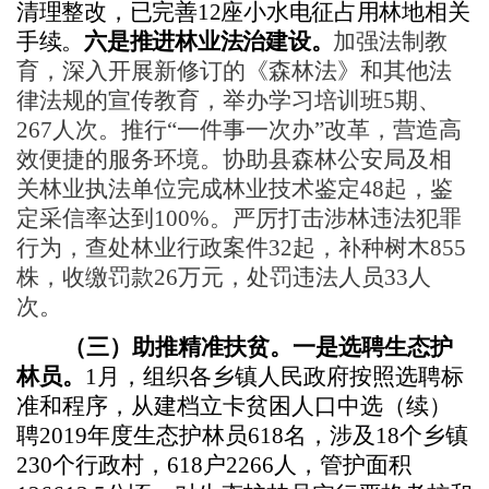
清理整改，已完善
12座小水电征占用林地相关
手续。
六是推进林业法治建设。
加强法制教
育，
深入开展新修订的《森林法》和其他法
律法规的宣传教育，举办学习培训班
5期、
267人次。推行“一件事一次办”改革，营造高
效便捷的服务环境。协助县森林公安局及相
关林业执法单位完成林业技术鉴定48起，鉴
定采信率达到100%。严厉打击涉林违法犯罪
行为，查处林业行政案件32起，补种树木855
株，收缴罚款26万元，处罚违法人员33人
次。
（三）助推精准扶贫。
一是选聘生态护
林员。
1月，组织各乡镇人民政府按照选聘标
准和程序，从建档立卡贫困人口中选（续）
聘2019年度生态护林员618名，涉及18个乡镇
230个行政村，618户2266人，管护面积