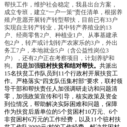
帮扶工作，维护社会稳定，我县出台方案，
成立专班，建立
“一户一策”责任清单，根据养
殖户意愿开展转产转型帮扶，目前已有33户
实现自主转产转业，其中转产养殖业的
13
户、经商零售
2
户、种植业
1
户、从事基建承
包
2
户，转产或计划转产农家乐的
3
户，外出
务工
7
户，本地就业
5
户（含公益性岗位
3
户），还有
2
户正在考察项目，计划养驴和
狗。
四是加强
驻村扶贫和结对帮扶。
共派出
15名扶贫工作队员到11个行政村开展扶贫工
作。严格落实“四支队伍集村部”要求，联村领
导干部和帮扶责任人加强调研走访和问题清
零，
加强政策宣传和引导，核实政策及资金
到位情况，帮助解决实际困难和问题，保障
作为扶贫后盾单位的
5个贫困村10万元、6个
非贫困村6万元的工作经费，以及11个驻村扶