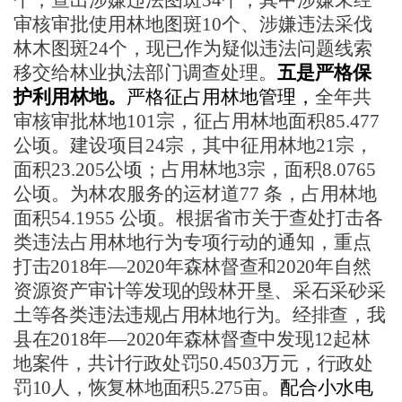
个，查出涉嫌违法图斑34个，其中涉嫌未经
审核审批使用林地图斑10个、涉嫌违法采伐
林木图斑24个，现已作为疑似违法问题线索
移交给林业执法部门调查处理。
五是严格保
护利用林地。
严格征占用林地管理，
全年共
审核审批林地
101宗，征占用林地面积85.477
公顷。建设项目24宗，其中征用林地21宗，
面积23.205公顷；占用林地3宗，面积8.0765
公顷。为林农服务的运材道77 条，占用林地
面积54.1955 公顷。
根据省市关于
查处打击各
类违法占用林地行为专项行动的通知，重
点
打击
2018年—2020年森林督查和2020年自然
资源资产审计等发现的毁林开垦、采石采砂采
土等各类违法违规占用林地行为。经排查，我
县在2018年—2020年森林督查中发现12起林
地案件，共计行政处罚50.4503万元，行政处
罚10人，恢复林地面积5.275亩。
配合小水电