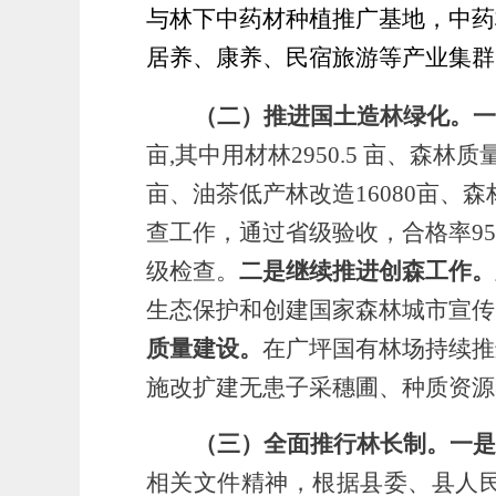
与林下中药材种植推广基地，中药
居养、康养、民宿旅游等产业集群
（二）推进国土造林绿化。
一
亩
,
其中用材林
2950.5 亩
、
森林质
亩
、
油茶低产林改造
16080亩
、
森
查工作，通过省级验收
，
合格率
9
级检查。
二是继续推进创森工作。
生态保护和创建国家森林城市宣传
质量建设。
在
广坪国有林场持续推
施
改扩建无患子采穗圃、种质资源
（三）
全面推行林长制。一是
相关文件精神，根据县委、县人民