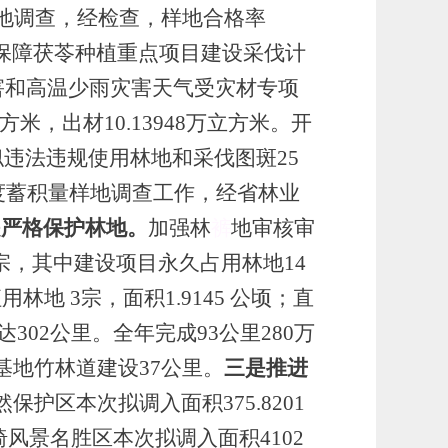
地调查，经检查，样地合格率
保障茯苓种植重点项目建设采伐计
害和高温少雨灾害天气受灾材专项
方米，出材10.13948万立方米。开
违法违规使用林地和采伐图斑25
年度蓄积量样地调查工作，经省林业
是严格保护林地。
加强
林
裤
地审核审
宗，其中建设项目永久占用林地
14
用林地 3宗，面积1.9145 公顷；直
302公里。全年完成93公里280万
基地竹林道建设
37公里。
三是推进
然保护区本次拟调入面积
375.8201
高椅风景名胜区本次拟调入面积4102