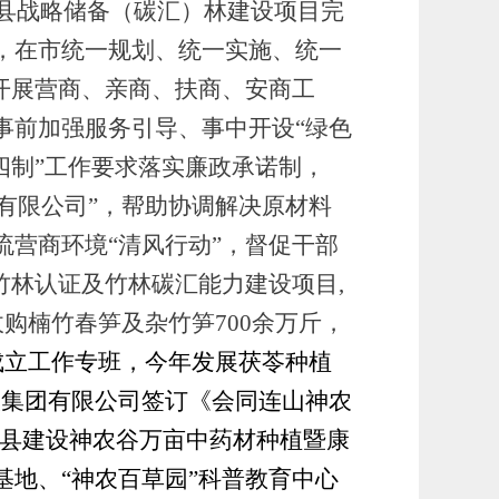
县战略储备（碳汇）林建设项目完
，在市
统一规划、统一实施、统一
开展营商、亲商、扶商、安商工
事前加强服务引导、事中开设
“绿色
四制”工作要求落实廉政承诺制，
有限公司”，帮助
协调
解决原材料
流营商环境
“清风行动”，督促干部
竹林认证及竹林碳汇能力建设项目
,
收购楠竹春笋及杂竹笋
7
00余万斤，
成立工作专班，
今年发展茯苓种植
股集团有限公司签订《会同连山神农
我县建设神农谷万亩中药材种植暨康
地、“神农百草园”科普教育中心