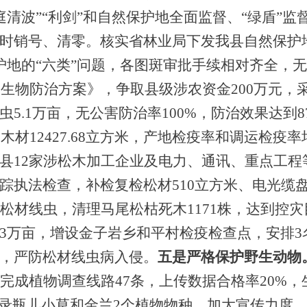
洞庭清波”“利剑”和自然保护地全面监督、“绿盾”监
时销号、清零。
核实省林业局下发我县自然保护
护地的
“六类”问题，各图斑审批手续相对齐全，
有害生物防治方案》，争取县级涉农资金200万元
虫
5.1万亩，无公害防治率100%，防治效果达到
8
、木材
12427.68
立方米
，
产地检疫率和调运检疫率
县
1
2
家涉松木加工企业及电力、通讯、重点工程
踪执法检查，
补检复检松材
510
立方米
、
电光缆
松材线虫，
清理马尾松枯死木
1171
株，
达到控灾
3万亩，增设金子岩乡和平村检疫检查点，安排
，严防松材线虫病入侵。
五是严格保护野生动物
，完成植物调查线路47条，上传数据合格率20%
，
录瓶儿小草和金兰
2
个
植物物种。
加大宣传力度