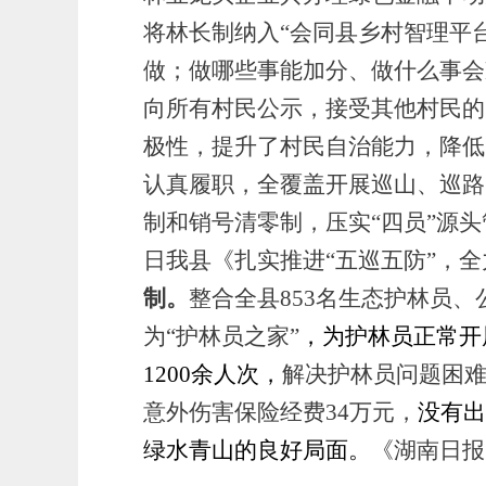
将林长制纳入
“会同县乡村智理平
做；做哪些事能加分、做什么事会
向所有村民公示，接受其他村民的匿
极性，提升了村民自治能力，降低
认真履职，全覆盖
开展
巡山、巡路
制和销号清零制，压实“
四
员
”源
日
我县
《扎实推进
“五巡五防”，
制
。
整合全县
853名生态护林员
为
“护林员之家”
，为护林员正常开
1
2
00余人次，
解决
护林员
问题
困
意外伤害保险经费34万元，
没有出
绿水青山的良好局面。
《湖南日报