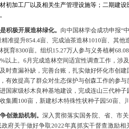
材初加工厂以及相关生产管理设施等；二期建设
。
是积极开展造林绿化。
向中国林学会成功申报
“
量精准提升
854.4亩
、
完成油茶造林
1010亩
、
其他
林抚育
8300亩
。
组织
15.27万人参与义务植树68.
5%以上。6月
完成
造林空间适宜性调查工作，
涉
及时
查漏补缺，完善台账，
扎实做好怀化市创建
，有效提高了群众对生态保护与创森工作的参与
进国家级杉木良种基地建设，完成连山三代种子
收集圃
1
0
0亩
，
新建杉木特殊性状种子园
50亩
、
争创激励机制。
深入贯彻落实国务院、省、市关
政府关于做好争取2022年真抓实干督查激励相