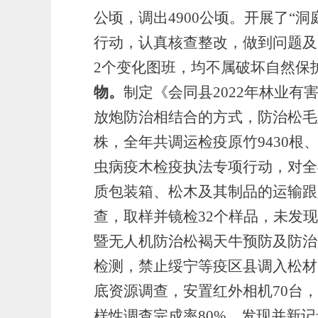
公顷，调出4900公顷。开展了“
行动，认真核查整改，做到问题及
2个
变化图班，均
不属破坏自然保
物。
制定《会同县
2022年林业
放炮防治
相结合的方式，防治松毛
株，
全
年共调运检疫原竹
9430
根
虫病疫木检疫执法专项行动，
对全
质包装箱、松木及其制品的运输跟
查，
取样
并
镜检
32
个样品
，未发现
暨无人机防治松褐天牛预防及防治
检测，禁止绥宁等疫区县调入松材
底资源调查，
安置红外相机
70台
样性调查完成率80%，
发现并新记