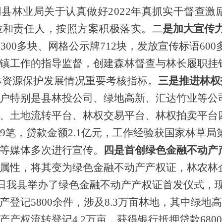
同县林业局关于认真做好
2022年真抓实干督查
位和责任人，按照方案积极落实。二
是加大宣传
300多块、网格公示牌
712块
，发放宣传标语
60
镇工作的指导监督，
创建森林督查与林长履职挂
林资源保护发展情况重要考核指标。
三是推进林权
户特别是县林投公司、绿地高新、汇达竹业等公
、土地流转平台、林权交易平台、林权拍卖平台
69笔，贷款金额2.1亿元，工作经验获国家林草局
等媒体多次进行宣传。
四是首创绿色金融不动产
属性，将其变为绿色金融不动产产权证，林农林
月23日我县举办了绿色金融不动产产权证首发仪式，
登记5800余件，涉及8.3万亩林地，其中绿
产权流转登记4.2万亩，获得银行抵押贷款680