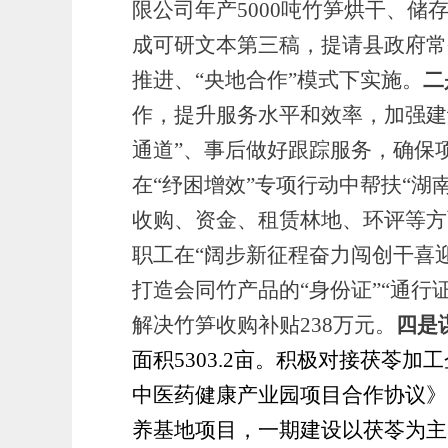
限公司年产
5000吨竹笋烘干、
成可研文本第三稿，提请县政府常
推进、
“央地合作”模式下实施。
二
作，提升服务水平和效率，加强建
通道”、事后做好跟踪服务，确保
在
“纾困增效”专项行动中帮扶“湖
收购、资金、租赁林地、环评等方
职工在“阔步新征程奋力闯创干喜
打造会同竹产品的“身份证”“通行证
解决
竹笋收购补贴
238
万元。
四是
面积
5
303.2
亩。积极对接茯苓加工
中医药健康产业园项目合作协议》
养基地项目，一期建设以茯苓为主