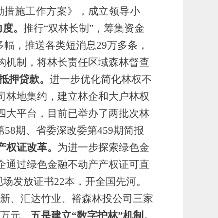
激励措施工作方案
》，成立领导小
力度。
推行
“双林长制”，筹集资金
0多幅，推送各类短消息29万多条，
钩机制，将林长责任区域森林督查
抵押贷款。
进一步
优化简化林权不
司林地集约，
建立林企和大户林权
四大平台，目前已举办了两批次林
第58期、省委深改委第459期简报
产权证改革。
为进一步探索绿色金
企通过绿色金融不动产产权证可直
现场发放证书22本，开全国先河。
地高新、汇达竹业、裕森林投公司三家
0万元。
五是
建立
“数字护林”
机制
。