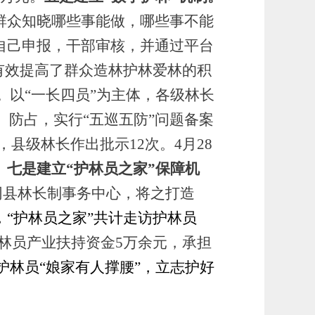
群众知晓哪些事能做，哪些事不能
自己申报，干部审核，并通过平台
有效
提高了群众造林护林爱林的积
。
以
“一长
四
员
”为主体，各级林长
、防占
，
实行
“五巡五防”问题备案
次，县级林长作出批示12次。4月28
。
七
是建立
“护林员之家”
保障机
同县林长制事务中心，将之打造
，
“护林员之家”共计走访护林员
林员产业扶持资金5万余元，承担
护林员
“娘家有人撑腰”，立志护好