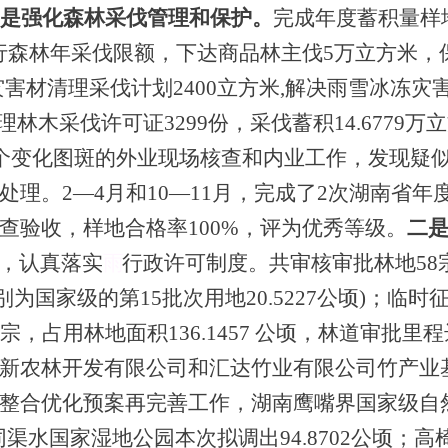
是强化森林采伐管理和保护。
完成年度蓄积量样
行森林年采伐限额，下达商品林主伐
5万立方米，
灾害材清理采伐计划2400立方米
,解决雨雪冰冻灾
理林木采伐许可证3299份，采伐蓄积14.6779万立
6个变化图斑的外业现场核查和内业工作，发现疑似
处理。
2—4月和10—11月，完成了2次湖南省
查验收，样地合格率100%，评为优秀等级。
二
，认真落实
雨
行政许可制度。共审核审批林地
5
8
别为国家级的第15批次用地20.5227公顷)；临时征
，占用林地面积136.1457 公顷，林道审批里程达
新农林开发有限公司
和
汇达竹业有限公司竹产业
整合优化预案再完善工作，湖南鹰嘴界国家级自
会同渠水国家湿地公园本次拟调出94.8702公顷；