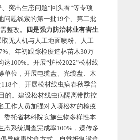
督、突出生态问题“回头看”等专项
地问题线索的第一批
19
个、第二批
无需整改。
四是强力防治林业有害生
，采取无人机与人工地面喷粉、
人工
7
%。
年初跟踪检疫造林苗木
30
万
均达
100%。
开展
“护松2022”松材线
等单位，开展电缆盘、光缆盘、木
盘
118
个
。
开展松材线虫病春秋季普
目的
。建设松材线虫病隔离带防控
3名工作人员加强对入境松材的检疫
。
委托省林科院实施生物多样性本
生态系统调查完成率
100%，遗传多
，
倡导健康饮食方式，自觉抵制滥食