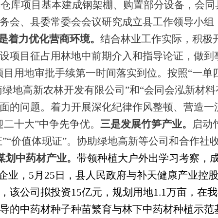
储存仓库项目基本建成钢架棚
、
购置部分设备
，会同
务会、县委常委会会议研究成立县工作领导小组
是着力优化营商环境。
结合林业工作实际，积极
设项目征占用林地中前期介入和指导论证，做到
项目用地审批手续第一时间落实到位。按照“一单
南绿地高新农林开发有限公司”和“会同会泓新材料
面的问题。
着力开展深化纪律作风整顿、营造一
迎二十大”中争先争优。
三是发展竹笋产业。
启动
”“价值体现证”。
协助绿地高新
等
公司
和合作社
谋划中药材产业。
带领种植大户外出学习考察，
企业，
5月25日，县人民政府与补天健康产业控
，该公司拟投资15亿元，规划用地1.1万亩，在
导的中药材种子种苗繁育与林下中药材种植示范基