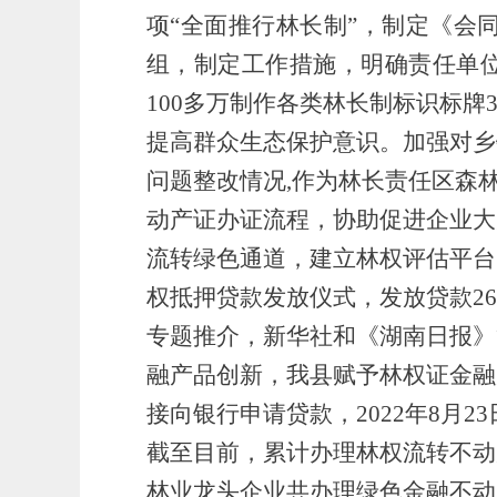
项
“
全面推行林长制
”
，
制定《
会
组，制定工作措施，明确责任单
100多万制作各类林长制标识标牌3
提高群众生态保护意识。加强对乡
问题整改情况
,作为林长责任区森
动产证办证流程，
协助
促进企业大
流转绿色通道，建立林权评估平台
权抵押贷款发放仪式，发放贷款
2
专题推介，新华社和《湖南日报》
融产品创新，我县赋予林权证金融
接向银行申请贷款，
2022年8
截至目前，累计办理林权流转不动产
林业龙头企业共办理绿色金融不动产