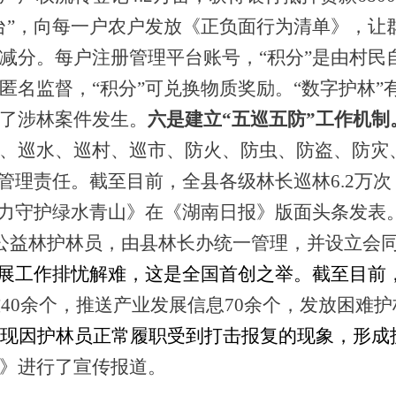
台”，向每一户农户发放《正负面行为清单》，让
减分。每户注册管理平台账号，“积分”是由村民
名监督，“积分”可兑换物质奖励。“数字护林”
了涉林案件发生。
六
是建立
“五巡五防”
工作机制
、巡水、巡村、巡市
、
防火、防虫、防盗、防灾
头管理责任。
截至目前，全县
各级林长巡林
6
.2万
全力守护绿水青山》在《湖南日报》版面头条发表
、公益林护林员，由县林长办统一管理
，并
设立会
展工作排忧解难
，这是全国首创之举
。
截至目前
难
4
0余个，推送产业发展信息
7
0余个，发放困难护
现因护林员正常履职受到打击报复的现象，形成
》
进行了宣传报道。