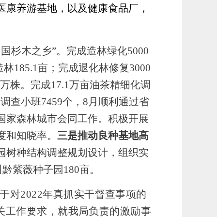
医康养游基地，以及健康食品厂，
中国杉木之乡”。
完成造林绿化
5000
造林
185.1亩；
完成
退化林修复
3000
08万株。
完成
17.1万亩油茶精细化调
及
调查小班
7459个，
8月顺利通过
省
国家森林城市会同工作。
积极开展
度和知晓率。
三是推动良种基地高
园树种结构调整规划设计，组织实
川黔紫薇种子园
180亩。
于对
2022年真抓实干督查事项的
关工作要求，
就
我局
负责的
激励事