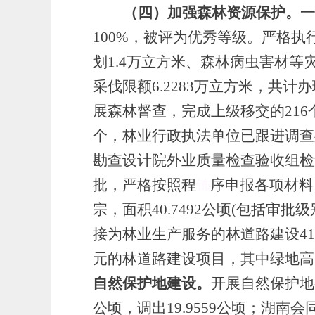
（四）加强森林资源保护。一
100%，被评为优秀等级。
严格执
划1.4万立方米、森林病虫害材等
采伐限额6.2283万立方米，共计办
展森林督查，完成上级移交的21
个，林业行政执法单位已跟进调查
勘查设计院外业质量检查验收组检
批
，
严格按照程
钸
序申报各项材料
宗，面积40.7492公顷(包括审批级
接为林业生产服务的林道路建设41宗
元的林道路建设项目，其中绿地高
自然保护地建设。
开展自然保护地
公顷，调出19.9559公顷；湖南