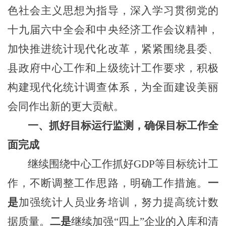
色社会主义思想为指导，深入学习贯彻党的
十九届
六
中全会
和中央经济工作会议
精神，
加快推进统计现代化改革，紧紧围绕县委、
县政府中心工作和上级统计工作要求，积极
构建现代化统计调查体系，为全面建设
美丽
会同
作出新的更大贡献。
一、
抓好目标运行监测，确保目标工作全
面完成
继续围绕中心工作抓好
GDP等目标统计工
作，不断调整工作思路，明确工作措施。
一
是
加强统计人员业务培训，努力提高统计数
据质量。
二是
继续加强
“四上”企业的
入库和
清