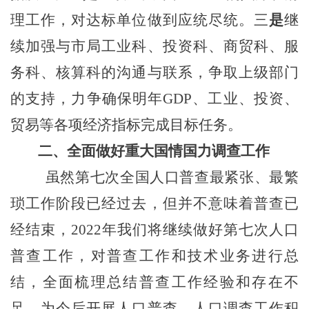
理工作，对达标单位做到应统尽统。
三
是
继
续加强与市局工业
科
、投资
科
、商贸
科
、服
务
科
、核算
科
的沟通与联系，争取上级部门
的支持，力争确保明年
GDP、工业、投资、
贸易等各项经济指标完成目标任务。
二、
全面做好
重大国情国力调查工作
虽然
第七次全国人口普查最紧张、最繁
琐工作阶段已经过去，
但并不意味着普查已
经结束，
2022年我们将继续做好第七次人口
普查工作，对普查工作和技术业务进行总
结，全面梳理总结普查工作经验和存在不
足，为今后开展人口普查、人口调查工作积