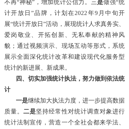
不再
“神秘”，增加统计公信力
。
三
是
做强
“统
计开放日”品牌
，计划在
2022年9月中旬开
展“统计开放日”活动，
展现统计人求真务实、
爱岗敬业、开拓创新、无私奉献的精神风
貌；通过视频演示、现场互动等形式，系统
展示全面深化统计改革和建设现代化服务型
统计的新进展、新成果
。
四、
切实加强统计执法，努力做到依法统
计
一是
继续
加大执法力度，进一步提高数据
质量。
二是
坚持经常性对统计调查对象
进行
统计法制宣传，营造一个全社会都来学法、