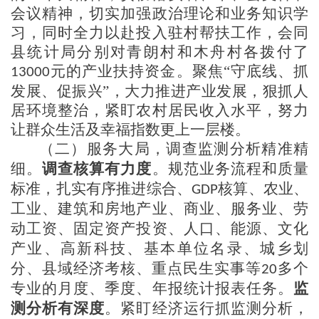
会议精神，切实加强政治理论和业务知识学
习
，
同时全力以赴投入驻村帮扶工作，
会同
县统计局分别对青朗
村和
木舟
村
各拨付了
元的产业扶持资金。
聚焦
“守底线、抓
13000
发展、促振兴”，大力推进产业发展，
狠
抓人
居环境整治，紧盯农村居民收入
水平
，努力
让群众生活
及幸福指数
更上一层楼。
（二）
服务大局，调查监测分析精准精
细
。
调查核算有力度
。规范业务流程和质量
标准，
扎实有序推进
综合、
核算、农业、
GDP
工业、建筑和房地产业、商业、服务业、劳
动工资、固定资产投资、人口、能源、文化
产业、高新科技、基本单位名录、城乡划
分、县域经济考核、重点民生实事等
多个
20
专业的月度、季度
、年报
统计报表任务
。
监
测分析有深度
。紧盯经济运行抓监测分析，