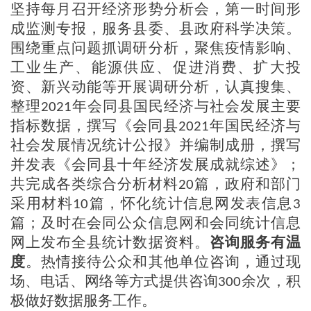
坚持每月召开经济形势分析会，第一时间形
成监测专报，服务
县
委、
县
政府科学决策。
围绕重点问题抓调研分析，聚焦疫情影响、
工业生产、能源供应、促进消费、扩大投
资、新兴动能等开展调研分析，认真搜集、
整理
年会同县国民经济与社会发展主要
202
1
指标数据，撰写《会同县
年国民经济与
202
1
社会发展情况统计公报》并编制成册
，撰写
并发表《会同县十年经济发展成就综述》
；
共完成各类综合分析材料
篇，政府和部门
20
采用
材料
篇，怀化统计信息网发表
信息
10
3
篇；及时在会同公众信息网和会同统计信息
网上发布全县统计数据资料。
咨询服务有温
度
。热情接待公众
和其他单位
咨询，通过现
场、电话、网络等方式提供咨询
余次
，
积
300
极做好数据服务工作。