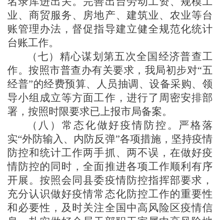
名录库进出关。完善出台劳动工资、规模工
业、
商贸服务、房地产、建筑业、农业
等台
账管理办法
，
督促指导建立健全规范化统计
台账
工作
。
（
七
）精心谋划第五次全国经济普查工
作
。
按照市普查办有关要求，我局初步对
“五
经普”的经费预算、人员抽调、设备采购、领
导小组成立等方面工作，进行了周密安排部
署，按照时限要求已上报市局备案。
（
八
）常态化做好疫情防控
。
严格落
实
“外防输入、内防反弹”各项措施，坚持疫情
防控和统计工作两手抓、两不误，在做好疫
情防控的同时，全面推进各项工作顺利有序
开展。按照
会同县委疫情防控指挥部要求
，
充分认识做好疫情常态化防控工作的重要性
和必要性，及时关注全国中高风险区疫情信