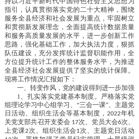
持以习近平新时代中国特色社会主义思想为
指
引
，
认真
贯彻落实党的
二十大
精神，
围绕
服务全县经济和社会发展为重点，牢固树立
和贯彻新发展理念，全面提高统计数据质量
和服务高质量发展的水平，
进一步创新工作
思路，强化基础工作，加大执法力度，狠抓
队伍建设，充分
发挥
统计
监督职能作用，
全
方位提升统计工作的整体服务水平，
为
推进
全县经济社会发展提供
了
坚实的统计保障。
现将工作情况汇报如下：
一、转变作风，
党
的建设得到进一步加强
1、
扎实落实党建基本制度
。严格落实
党
组理论学习中心组学习、“
三会一课
”
、主题党
日活动、组织生活会等基本制度，
年机
202
2
关党支部共召开支委会
次、党员大会
次、
1
7
6
上党课
次、组织生活会
次、主题党日活动
2
1