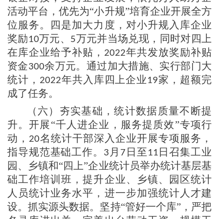
活动平台，优先为
“小升规”培育企业开展全方
位服务。四是加大力度，对小升规入库企业
奖励
万元、
万元并当场兑现，同时对四上
10
5
在库企业给予补贴，
年共发放奖励补贴
2022
资金
余万元。通过加大措施、实行部门大
300
统计，
年共入库四上企业
家，超额完
2022
19
成了任务。
（六）
夯实基础，统计数据质量不断提
升
。开展
“千人进企业，服务提质效”专项行
动，
名统计干部深入企业开展专项服务，
20
指导规范基础工作。
月
日至
日召集工业
3
7
11
园、乡镇和“四上”企业统计员
举办统计基层基
础工作培训班，
提升企业、乡镇、园区统计
人员统计业务水平，进一步加强统计人才建
设。
抓实源头数据。坚持
“管好一个库”，严把