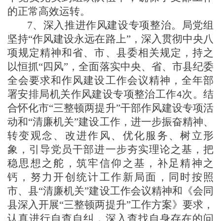
的正常高效运转。
7、深入推进作风建设专项整治
。
局党组
坚持
“作风
建设
永远在路上
”，深入贯彻中央八
项规定精神和省、市、县委相关规定，持之
以恒抓“四风”，全面落实中央、省、市县纪委
全会要求和作风建设工作会议精神，
全年
部
署安排局机关作风建设专项整治工作
次
。结
4
合怀化市
“三整顿两提升”干部作风建设专项活
动和“清廉机关”建设工作，
进一步振奋精神、
转变观念、改进作风、优化服务、树立形
象，引导党员干部进一步夯实理论之基，把
稳思想之舵，筑牢信仰之基，补足精神之
钙，努力开创统计工作新局面，同时按照
市
、
县
“清廉机关”
建设
工作
会议精神和《
会同
县深入
开展
“三整顿两提升”
工作方案》要求，
认真进行自查自纠，深入查找自身存在的问