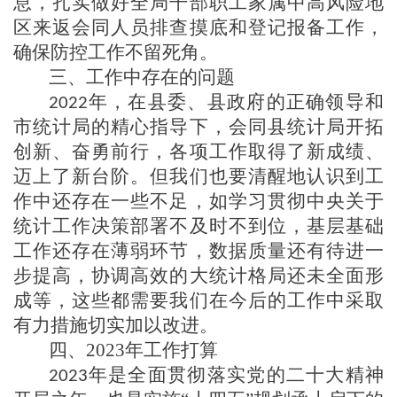
息，扎实做好全局干部职工家属中高风险地
区来
返会同
人员排查摸底和登记报备工作，
确保防控工作不留死角。
三、工作中存在的问题
年，在
县委、县
政府的
正确
领导和
202
2
市
统计局的
精心指导
下，
会同县统计局
开拓
创新、奋勇前行，各项工作取得了新成绩、
迈上了新台阶。但我们也要清醒地认识到工
作中还存在一些不足，如学习贯彻中央关于
统计工作决策部署不及时不到位，基层基础
工作还存在薄弱环节，数据质量还有待进一
步提高，协调高效的大统计格局还未全面形
成等，这些都需要我们在今后的工作中采取
有力措施切实加以改进。
四、
2023年
工作打算
年是全面贯彻落实党的二十大精神
2023