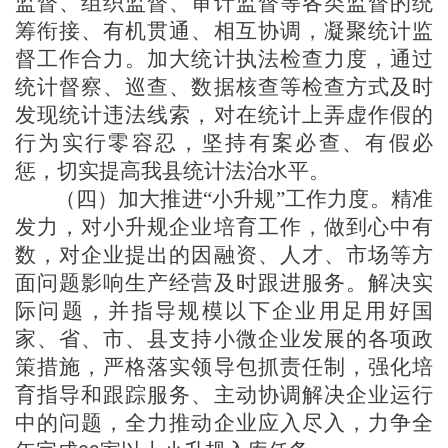
监督、
组织
监督、审计监督等各类监督
的
统
筹衔接、有机贯通、相互协调，凝聚统计监
督工作合力。加大统计执法检查力度，通过
统计督察、巡查、数据核查等检查方式及时
发现统计违法线索，对在统计上弄虚作假的
行为实行零容忍，坚持有案必查、有假必
惩，切实提高我
县
统计法治水平。
（四）加大推进
“小升规”工作力度
。精准
发力，对小升规企业培育工作，做到心中有
数，对企业提出的因融资、人才、市场等方
面问题影响生产经营及时跟进服务。解决实
际问题，并指导规模以下企业用足用好国
家、省、市、县支持小微企业发展的各项政
策措施，严格落实领导包抓责任制，强化培
育指导和跟踪服务、主动协调解决企业运行
中的问题，全力推动企业应入尽入，力争全