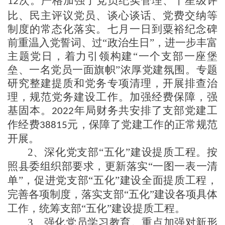
次
。严格加强了
党员纪实管理、
十星级评
12
比、
民主评议党员、谈心谈话
、
党费交纳
等
制度的常态化落实。
七月一日到粟裕纪念碑
前
重温入党誓词、过
“政治生日”，进一步丰富
主题党日，着力引领构建“一个支部一座堡
垒、一名党员一面旗帜”浓厚
党建
氛围。
专题
研究整建提质和党务专项清理，开展排查治
理，规范党务建设工作。
加强
经费保障
，
强
基固本
。
年
局财务共
安排
了
支部党建工
202
2
作经费
元
，保障了党建工作的正常规范
38815
开展。
2、深化党支部“五化”建设提质工程
。
按
照县委组织部要求，
更新
落实
“一图一表一清
单”，促进党支部“五化”建设全面提质
工程
，
完善各项制度，
落实
支部
“五化”建设各项具体
工作，统筹支部“五化”建设
提质工程。
3、
强化党员学习教育
。重点加强对新形