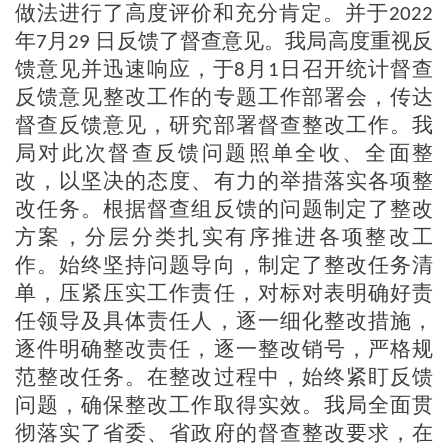
做法进行了高度评价和充分肯定。并于
2022
年
月
日反馈了督查意见。我局高度重视反
7
29
馈意见并迅速响应，于
月
日召开统计督查
8
1
反馈意见整改工作的专题工作部署会，传达
督查反馈意见，研究部署督查整改工作。我
局对此次督查反馈问题照单全收、全面整
改，以坚决的态度、有力的举措落实各项整
改任务。根据督查组反馈的问题制定了整改
方案，分层分类扎实有序推进各项整改工
作。始终坚持问题导向，制定了整改任务清
单，压紧压实工作责任，对标对表明确好责
任领导及具体责任人，逐一细化整改措施，
逐件明确整改责任，逐一整改销号，严格规
范整改任务。在整改过程中，始终紧盯反馈
问题，确保整改工作取得实效。我局全面贯
彻落实了省委、省政府的督查整改要求，在