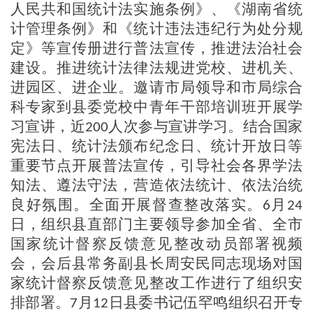
人民共和国统计法实施条例》、《湖南省统
计管理条例》和《统计违法违纪行为处分规
定》等宣传册进行普法宣传，推进法治社会
建设。
推进统计法律法规进党校、进机关、
进园区、进企业。
邀请市
局
领导和市局综合
科专家
到
县
委党校
中青年干部培训班
开展学
习宣讲，近
人次参与
宣讲
学习。结合国家
200
宪法日、统计法颁布纪念日、统计开放日等
重要节点开展普法宣传，引导社会各界学法
知法、
遵
法守法，营造依法统计
、
依法治统
良好氛围。
全面开展督查整改落实
。
月
6
24
日，组织县直部门主要领导参加全省
、全市
国家统计督察反馈意见整改动员部署视频
会
，
会后
县
常务副县长
周安民同志
现场对国
家统计督察反馈意见整改工作进行了
组织
安
排部署
。
月
日县委书记伍罕鸣组织召开专
7
12