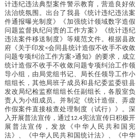
计违纪违法典型案件警示教育，营造良好依
法治统氛围。
出台了我县《统计违纪违法案
件通报曝光制度》《加强统计领域数字造假
问题监督执纪问责的工作方案》《统计违纪
违法案件移送制度》等规范文件。根据县政
府
《关于印发
会同县统计造假不收手不收敛
<
问题专项纠治工作方案
通知》的
要求，
成立
>
统计造假不收手不收敛问题专项纠治工作领
导小组
，
由局党组书记、局长任领导工作小
组组长，其他局班子成员和
县
纪委监委驻县
发改局纪检监察组组长任副组长，各
股
室负
责人为小组成员。并
制定《统计造假、弄虚
作假案件直接核查处理制度（试行）》。深
入开展普法宣传
，
通过
宪法宣传日积极开
12.4
展普法宣传，发放《中华人民共和国宪
法》、《中华人民共和国统计法》、《中华