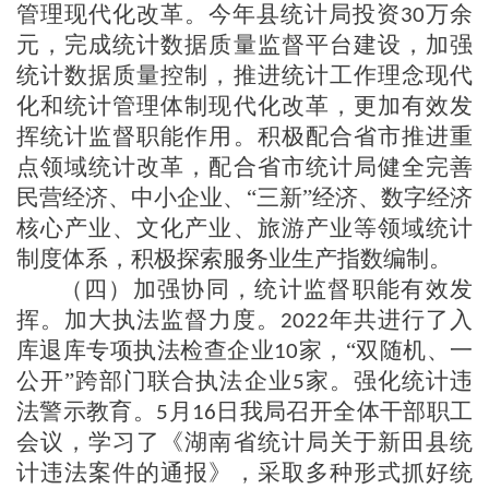
管理现代化改革。今年县统计局投资
万余
30
元，完成统计数据质量监督平台建设，加强
统计数据质量控制，推进统计工作理念现代
化和统计管理体制现代化改革，更加有效发
挥统计监督职能作用。积极配合省市
推进重
点领域统计改革
，配合省市统计局
健全完善
民营经济、中小企业、
“三新”经济、数字经济
核心产业、文化产业、旅游产业等领域统计
制度体系
，
积极探索服务业生产指数编制。
（四）
加强协同，统计监督职能有效发
挥
。加大执法监督力度。
年共进行了入
2022
库退库专项执法检查企业
家，
“双随机、一
10
公开”跨部门联合执法企业
家。
强化统计违
5
法警示教育。
月
日我局召开全体干部职工
5
16
会议，学习了《湖南省统计局关于新田县统
计违法案件的通报》，采取多种形式抓好统