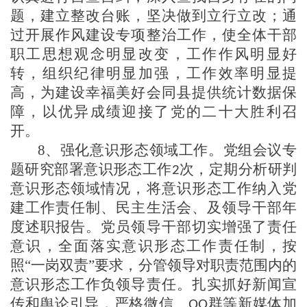
题，建立整改台账，坚决做到立行立改
；
通
过开展作风建设专项整治工作，使全体干部
职工思想观念明显改变，
工作
作风明显好
转，组织纪律明显加强，工作效率明显提
高，为建设幸福美好
会同县
提供统计数据保
障，以优异成绩迎接
了
党
的
二十大
胜利召
开。
8、
强化意识形态领域工作
。
党组会议专
题研究部署意识形态工作
次，定期分析研判
2
意识形态领域情况，将意识形态工作纳入党
建工作责任制、民主生活会、
及领导干部
年
度述职报告。党员领导干部切实增强了责任
意识，全面落实意识形态工作责任制，按
照
“一岗双责”要求，
分管领导
对职责范围内的
意识形态工作负领导责任。扎实抓好新闻宣
传和舆论引导
，
严格微信、
群等新媒体
加
QQ