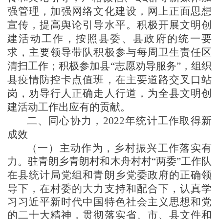
强
管理，加强网络文化建设，网上正面思想
宣传
，提高舆论引导水平。积极开展文明创
建
活动工作
，按照县
委、县政府
的
统一
要
求，主要领导带队积极参与每周
卫生责任区
清扫工作；
积极
参加县
“志愿劝导服务”，
组织
县疫情防控卡点值班，
在主要道路交叉口站
岗，劝导行人正确走人行道，为全县文明创
建
活动
工作出应有的贡献。
二
、
同心协力，
202
2
年统计工作取得新
成效
（一）
主动作为，
乡村振兴
工作落实有
力
。驻
青朗乡青朗
村和
木舟
村
村“两委”
工作队
在县统计局党组和
青朗乡
党委政府的正确领
导下，在村委的大力支持和配合下，认真学
习
习近平新时代中国特色社会主义思想和
党
的
二十大
精神，贯彻落实省、市、县文件和