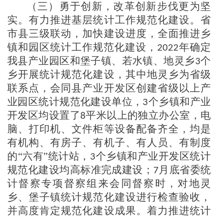
（三）勇于创新
，改革创新步伐更为坚
实
。
有力
推进基层统计工作规范化建设。省
市县三级联动，加快建设进度，全面推进乡
镇和园区统计工作规范化建设，
年确定
2022
我县产业园区和堡子镇、若水镇、地灵乡
个
3
乡开展统计规范化建设，其中地灵乡为省级
联系点，会同县产业开发区创建省级以上产
业园区统计规范化建设单位，
个乡镇和
产业
3
开发
区均设置了
平米以上的独立办公室，电
8
脑、打印机
、文件柜
等设备配备齐全，
均
是
有机构、有房子、有机子、有人员、有制度
的
“六有”统计站，
个乡镇和产业开发区统计
3
规范化建设均高标准完成建设
；
月底省委统
7
计督察专项督察组来会同督察时，对地灵
乡、堡子镇统计规范化建设进行检查验收，
并高度肯定规范化建设成果
。
着力推进统计