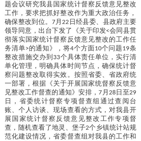
题会议研究我县国家统计督察反馈意见整改
工作，要求把抓好整改作为重大政治任务，
确保整改到位。
月
日经县委、县政府主要
7
22
领导同意，出台下发了《关于印发
会同县贯
<
彻落实国家统计督察反馈意见整改的工作任
务清单
的通知》
，
将
个方面
个问题
条
>
4
10
19
整改措施交办到
个具体责任单位，
实行清
33
单化管理，
明确具体时间节点，
确保统计督
察问题整改
取得实效
。
按照省委、省政府统
一部署，根据《关于开展国家统督察反馈意
见整改工作督查的通知》安排，
月
日至
7
28
2
9
日，省委统计督察专项督查组通过查阅台
账、个人访谈、现场查看的方式，对我县开
展国家统计督察反馈意见整改工作专项督
查，随机查看了地灵、堡子
个乡镇统计站规
2
范化建设情况，省委督查组对我县的工作和