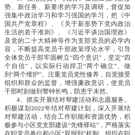
势、新任务、新要求的学习
及
调研，
督促加
强集中政治学习和学习强国的学习，
把《中
国共产党章程》、《关于新形势下党内政治
生活的若干准则》
、《习近平谈治国理政》
及
党的二十大精神等
作为支部党员的必学内
容，不断提高党员干部政策理论水平，引导
全体党员干部牢固树立
“四个意识”，坚定“四
个自信”，以实际行动捍卫“两个确立”、做
到“两个维护”
。
注重
党员
党性修养
，
自觉接受
组织和群众的监督
，
增强廉政意识，使党员
干部时刻做到警钟长鸣，防患于未然
。
4、抓实开展
结对帮建活动
和志愿服务
。
积极
谋划
年结对帮建计划，
深入开展结
2022
对帮建活动，结合工作职能和资源优势，积
极参与小区党支部
建设
“先锋驿站”
，严格落实
在职党员单位和小区
“双报到”机制，组织
在职