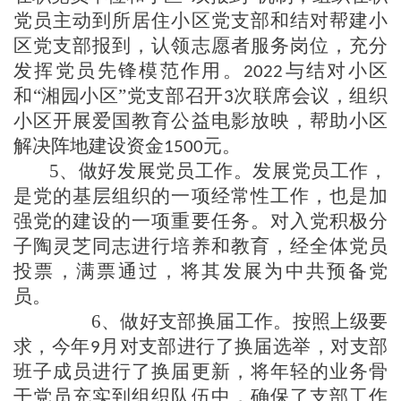
党员
主动到所居住小区党支部和结对帮建小
区党支部报到，认领志愿者服务岗位，
充分
发挥党员先锋模范作用。
与结对小区
2022
和
“
湘园小区
”
党
支部
召开
次联席会议，组织
3
小区开展爱国教育公益电影放映，帮助小区
解决
阵地
建设资金
元。
1500
5、
做好发展党员工作
。发展党员工作，
是党的基层组织的一项经常性工作，也是加
强党的建设的一项重要任务。
对
入党积极分
子陶灵芝同志进行培养和教育，经全体党员
投票，满票通过，将其发展为中共预备党
员
。
6、做好支部换届工作
。按照上级要
求，今年
月对支部进行了换届选举，对支部
9
班子成员进行了换届更新，将年轻的业务骨
干党员充实到组织队伍中，确保了支部工作