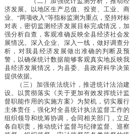
（二）加强统计监测分析，推动经
济发展
。以地区生产总值、投资、工业、商
业、
“两项收入”等指标监测为重点，坚持对标
对表，密切监测经济发展目标完成情况，加
强分析
自查
，客观准确反映全
县
经济社会发
展情况。深入企业、深入一线，做好调查分
析，对我
县
经济发展做出准确的判断及预
警，以确保统计数据能够客观真实地反映我
县
经济发展情况，为
县
委、
县
政府科学决策
提供依据。
（
三）加强依法统计，推进统计法治建
设
。以贯彻落实《关于更加有效发挥统计监
督职能作用的实施方案》为契机，切实履行
主体责任，强化对全
县
统计执法监督工作的
组织领导和统筹协调，会同
相
关部门，立足
各自职责，推动统计监督与纪律监督、巡察