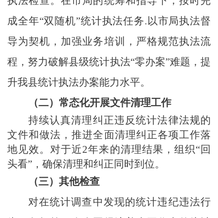
执法检查。
在市局
的统筹和指导
下
，按时完
成全年
“
双随机
”
统计执法任务
.
以市局执法督
导为契机，加强业务培训，严格规范执法流
程，努力破解县级统计执法
“
零办案
”
难题
，
提
升
我县
统计执法办案能力水平
。
（
二
）常态化开展文件清理工作
持续认真清理纠正违反统计法律法规的
文件和做法，推进全面清理纠正各项工作落
地见效。
对于近
2年来的清理结果，组织“回
头看”，确保清理和纠正同时到位。
（
三
）其他检查
对在统计调查中发现的统计违纪违法行