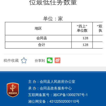
位最低任务数量
单位：家
“
四上
”
“
双随
地区
单位数
执法
会同县
128
合计
128
稿件收藏
分享到
主 办：会同县人民政府办公室
承 办：会同县政务服务中心
互联网备案号：湘ICP备13002797号-1
湘公网安备：43122502000110号