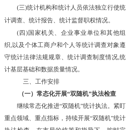
(
三
)
统计机构和统计人员依法独立行使统
计调查、统计报告、统计监督职权情况。
(
四
)
国家机关、企业事业单位和其他组
织
,
以及个体工商户和个人等统计调查对象遵
守统计法律法规规章、统计调查制度情况
,
统
计基层基础和数据质量情况。
三、工作安排
（一）常态化
开展
“
双随机
”
执法检查
继续常态化推进
“双随机”统计执法。
紧盯
重点领域、重点指标，
持续
开展
“
双
随机
”
统计