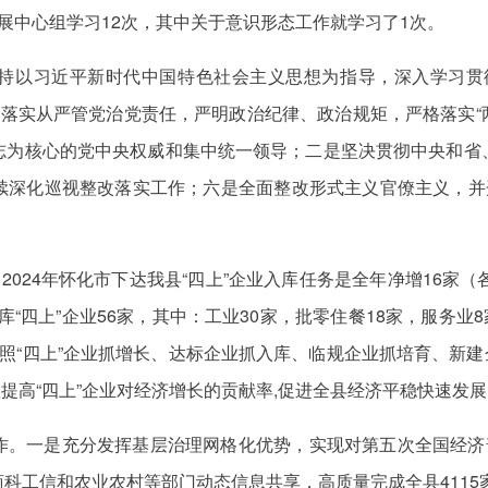
展中心组学习12次，其中关于意识形态工作就学习了1次。
持以习近平新时代中国特色社会主义思想为指导，深入学习贯
全面落实从严管党治党责任，严明政治纪律、政治规矩，严格落实“
志为核心的党中央权威和集中统一领导；二是坚决贯彻中央和省
续深化巡视整改落实工作；六是全面整改形式主义官僚主义，并开
2024年怀化市下达我县“四上”企业入库任务是全年净增16家
库“四上”企业56家，其中：工业30家，批零住餐18家，服务业
照“四上”企业抓增长、达标企业抓入库、临规企业抓培育、新建企
效提高“四上”企业对经济增长的贡献率,促进全县经济平稳快速发
作。一是充分发挥基层治理网格化优势，实现对第五次全国经济普
科工信和农业农村等部门动态信息共享，高质量完成全县4115家