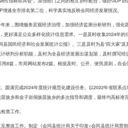
协调性指标联席会”。加强部门之间的相互协作配合，做好GDP
DP增速全市排名第二位，科学真实地反映会同经济发展情况。
今年来，围绕服务宏观经济治理，加强经济监测分析研判，强化
，更好满足公众多样化统计信息需求。一是及时收集2024年
会同县国民经济和社会发展统计公报》。三是及时为县“四大家”
挥统计研判分析职能，及时为全县经济发展出谋划策，及时撰写经
采用8篇，市局网站发布2篇。根据及时、公开、便民原则，在
作。圆满完成2024年度统计规范化建设任务。以2022年省联
族苗族乡和金子岩侗族苗族乡的多次指导和调度，最终均高标准
法检查工作。
意见整改工作。制定《会同县统计局关于印发<会同县统计局贯