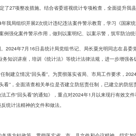
班，制定了27项整改措施。结合省委巡视统计专项检查，全面提升我
24年我局组织开展2次统计违纪违法案件警示教育，学习《国家统
型案例强化案件警示作用，做到以案明纪、以案示警，筑牢防治统
制。2024年7月16日县统计局党组书记、局长粟光明同志在县
计业务知识讲座，培训《统计法》等统计法律法规，进一步增强各
责任制建立情况“回头看”。为贯彻落实省局、市局工作要求，20
回头看”，全面清查相关单位是否建立防惩责任制，已建立的防惩
法工作“回头看”的通知》，重点对2024年1月以来现行有效文
违反统计法精神的文件和做法。
的各项方针政策，贯彻落实省、市、县文件和会议精神，切实加