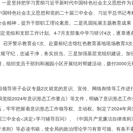
。一是坚持把学习贯彻习近平新时代中国特色社会主义思想作为
代中国特色社会主义思想和党的二十届三中全会、习近平总书记考
全会精神，提升干部职工理论素质。二是巩固拓展主题教育成果
制定党组和支部工作计划。4-7月支部集中学习研讨4次，逐章
次、召开警示教育会1次、赴粟裕纪念馆红色教育基地现场教育3次
员遵规守纪，忠诚干净，务实担当。三是加强基层党组织建设。加
，组织党员干部到和湘园小区开展结对帮建活动，拨付3000
组领导班子会议专题2次就党的意识、宣传、网络舆情等工作进
计局党组2024年意识形态工作要点》等文件，明确了意识形态工
，牢牢把握着意识形态工作领导权、主动权。制定了2024年
届三中全会<决定>学习辅导百问》、《中国共产党廉洁自律准则
准则》等必读书籍，使全局的政治理论学习有章可循、有条不紊