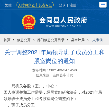
繁體
无障碍浏览
长者专区
登录
|
注册
>
>
>
>
首页
信息公开
部门信息公开目录
县审计局
人事信息
关于调整2021年局领导班子成员分工和
股室岗位的通知
发布时间：2021-03-24 14:48
信息来源：会同县审计局
局机关各股（室）、中心：
因人事调整和工作需要，经局党组研究决定，对2021年局
领导班子成员分工和各股室岗位调整如下：
一、班子成员分工