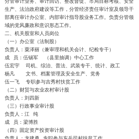
分管审计业务、审计回访、整改督促、市局目标考核、安全
生产、法治政府建设等工作，分管经济责任审计室及领导干
部离任审计办公室、内部审计指导股业务工作。负责分管领
域的党风廉政和意识形态工作。
二、机关股室和人员岗位
（一）办公室（法制股）
负责人：粟泽丽（兼审理和机关会计、纪检专干）
成 员：伍锡军 （县里抽调）中心工作
伍宏宇 司机、综治、普法、武装专干、统计、政工
杨凡 文书、档案管理及安全生产、党务
伍一飞 专职参与吉秀村扶贫工作
（二）财贸与农业农村审计股
负责人：刘四新
（三）行政事业审计股
负责人：江 纯
成 员：梁博胜
（四）固定资产投资审计股
负责人：龙建勇 专职参与东岳司村扶贫工作