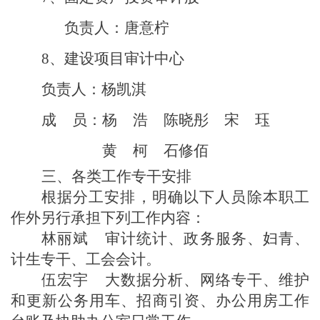
负责人：
唐意柠
8、建设项目审计中心
负责人：杨凯淇
成
员：杨
浩
陈晓彤
宋
珏
黄
柯
石修佰
三
、各类工作专干安排
根据分工安排，明确以下人员除本职工
作外另行承担下列工作内容：
林丽斌
审计统计、
政务服务
、妇青
、
计生
专干、工会会计
。
伍宏宇
大数据分析
、网络专干、维护
和更新公务用车、
招商引资、
办公用房工作