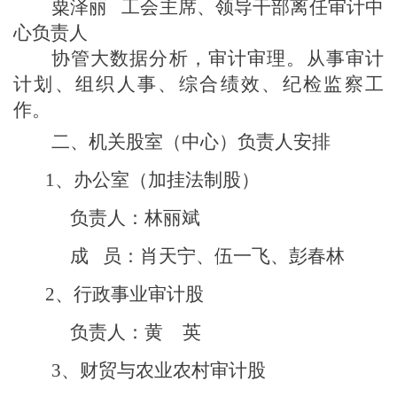
粟泽丽
工会主席
、领导干部离任审计中
心负责人
协管大数据分析，审计审理。从事审计
计划、组织
人事、
综合绩效、
纪检
监察工
作。
二、
机关股室
（中心）负责人
安排
1、
办公室
（加挂法制股）
负责
人：林丽斌
成
员：
肖天宁、伍一飞、彭春林
2、
行政事业审计股
负责人：
黄
英
3、
财贸与农业
农村
审计股