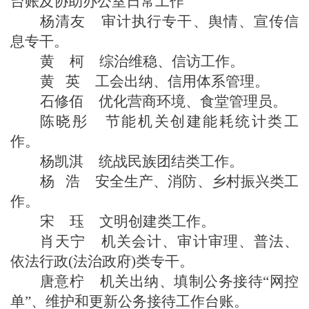
台账及
协助
办公室日常工作
杨清友
审计执行专干、舆情、
宣
传
信
息
专干。
黄
柯
综治维稳、信访工作
。
黄
英
工会
出纳
、
信用体系管理
。
石修佰
优化营商环境、
食堂管理员
。
陈晓彤
节能机关创建能耗统计类工
作
。
杨凯淇
统战民族团结类工作
。
杨
浩
安全生产、
消防、
乡村振兴类工
作
。
宋
珏
文明创建类工作
。
肖天宁
机关会计、审计审理、
普法、
依法行政
(法治政府)类
专干。
唐意柠
机关出纳、
填制公务接待
“网控
单”、维护和更新公务接待工作台账
。