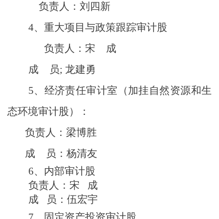
负责人：刘四新
4、重大项目与政策跟踪审计股
负责人：
宋
成
成
员
; 龙建勇
5、
经济责任审计室
（加挂自然资源和生
态环境审计股）
：
负责人：
梁博胜
成
员：杨清友
6、内部审计股
负责人：宋
成
成
员：伍宏宇
7、
固定资产投资审计股