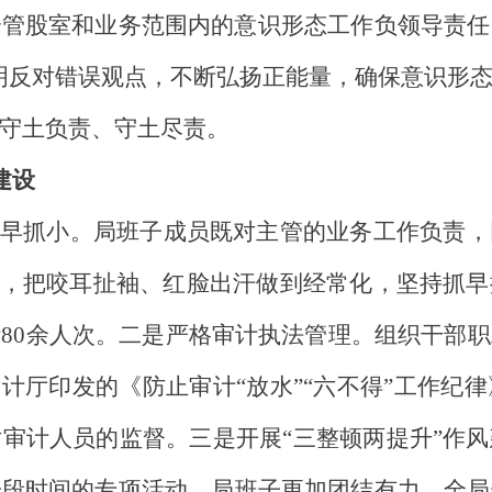
分管股室和业务范围内的意识形态工作负领导责任
明反对错误观点，不断弘扬正能量，确保意识形
守土负责、守土尽责。
建设
抓早抓小。
局班子成员既对主管的业务工作负责，
”，把咬耳扯袖、红脸出汗做到经常化，坚持抓
80余人次。
二是严格审计执法管理。组织干部职
审计厅印发的《防止审计“放水”“六不得”工作纪
对审计人员的监督。三是开展
“三整顿两提升”
作风
一段时间
的专项
活动
，局班子更加团结有力，全局