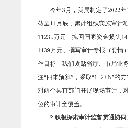
今年
3
月，我局制定了
202
2
年
截至
1
1
月
底
，累计组织实施审计
11236
万元，
挽回国家资金损失
1
1139
万元
。
撰写审计专报（要情
作目标，我们
紧贴省厅、市局业
注“四本预算”，采取“1+2+N
对两个县直部门开展现场审计，对
位的审计全覆盖。
2
.
积极探索审计监督贯通协同