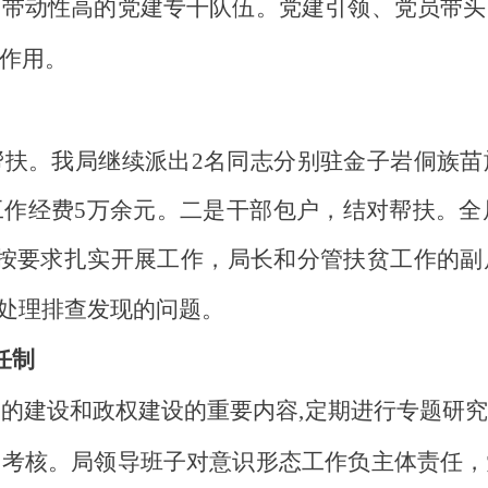
、带动性高的党建专干队伍。党建引领、党员带头
作用。
帮扶。我局继续派出
2名同志
分别
驻
金子岩侗族苗
工作经费
5
万
余
元。二是干部包户，结对帮扶。全
是按要求扎实开展工作，局长和分管扶贫工作的副
处理排查发现的问题。
任制
党的建设和政权建设的重要内容
,定期进行专题研
同考核。局领导班子对意识形态工作负主体责任，