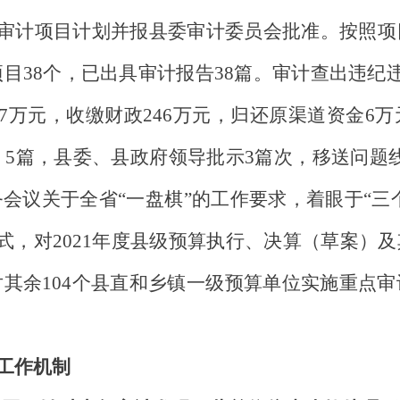
审计项目计划并报县委审计委员会批准。按照项
项目
38
个，已出具审计报告
38
篇。审计查出违纪
47万元，
收缴财政
246
万元，归还原渠道资金
6
万
）
5篇，县委、县政府领导批示3篇次，
移送问题
务会议关于全省
“一盘棋”的工作要求，着眼于“三
”的方式，对2021年度县级预算执行、决算（草案
其余104个县直和乡镇一级预算单位实施重点
工作机制