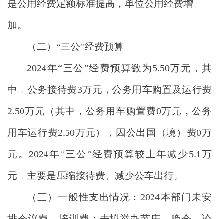
是
公用经费定额标准提高，单位公用经费增
加
。
（二）
“三公”经费预算
202
4
年
“三公”经费预算数为
5.50
万元
，其
中，公务接待费
3
万元，公务用车购置及运行费
2.50
万元（其中，公务用车购置费
0
万元，公务
用车运行费
2.50
万元），因公出国（境）费
0
万
元。
2024
年
“三公”经费预算较上年减少
5.1
万
元，主要是压缩接待费、减少公车出行。
（
三
）
一
般性支出情况：
2024本部门未安
排会议费、培训费；未拟举办节庆、晚会、论