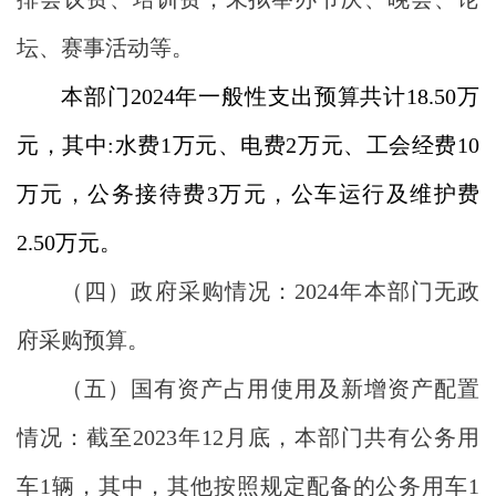
坛、赛事活动等
。
本部门
202
4
年一般性支出预算共计
18.50
万
元，其中
:
水费
1
万元、
电
费
2
万元、工会经费
10
万元
，
公务接待费
3
万元，公车运行及维护
费
2.50
万元。
（
四
）
政府采购情况：
2024年本部门无政
府采购预算
。
（五）国有资产占用使用及新增资产配置
情况：截至
20
23
年
12月底，本部门共有公务用
车
1
辆，其中，其他按照规定配备的公务用车
1