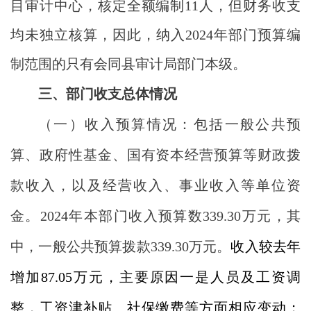
目审计中心，核定全额编制11人，但财务收支
均未独立核算，因此，纳入2024年部门预算编
制范围的只有会同县审计局部门本级。
三、部门收支总体情况
（一）收入预算情况：包括一般公共预
算、政府性基金、国有资本经营预算等财政拨
款收入，以及经营收入、事业收入等单位资
金。
202
4
年
本部门收入
预算
数
339.30
万元
，其
中，一般公共预算拨款
339.30
万元
。
收入较去年
增加
87.05
万元，主要
原因
一是人员及工资调
整，工资津补贴、社保缴费等方面相应变动；