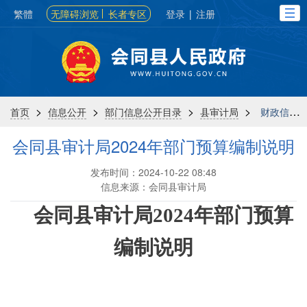
繁體
无障碍浏览
长者专区
登录
|
注册
>
>
>
>
首页
信息公开
部门信息公开目录
县审计局
财政信息
会同县审计局2024年部门预算编制说明
发布时间：2024-10-22 08:48
信息来源：会同县审计局
会同县
审计局
202
4
年部门预算
编制
说明