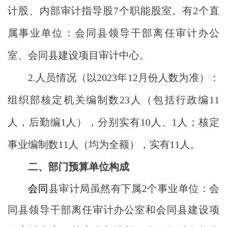
计股、内部审计指导股
7个职能股室。有2个直
属事业单位：会同县领导干部离任审计办公
室、会同县建设项目审计中心
。
2.人员情况
（以
2023年12月份人数为准
）
：
组织部核定机关编制
数
23人
（包括行政编
11
人，后勤编1人
），
分别
实有
10人、1人
；核定
事业编制
数
11人
（
均为全额
），
实有
11人。
二、部门预算单位构成
会同
县审计局虽然有下属
2个事业单位：会
同县领导干部离任审计办公室和会同县建设项