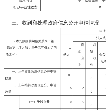
信息内容
本年收费金额（单位
行政事业性收费
0
三、收到和处理政府信息公开申请情况
申请人
法人或其
（本列数据的勾稽关系为：第一
商
科
项加第二项之和，等于第三项加第四
自
社
业
研
项之和）
然人
会公益
企
机
组织
业
构
一、本年新收政府信息公开申请
0
0
0
数量
0
二、上年结转政府信息公开申请
0
0
0
数量
0
（一）予以公开
0
0
0
0