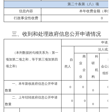
第二十条第（八）项
信息内容
本年收费金额（单位
行政事业性收费
0
三、收到和处理政府信息公开申请情况
申请人
法人或其
（本列数据的勾稽关系为：第一
商
科
项加第二项之和，等于第三项加第四
自
社
业
研
项之和）
然人
会公益
企
机
组织
业
构
一、本年新收政府信息公开申请
0
0
0
数量
0
二、上年结转政府信息公开申请
0
0
0
数量
0