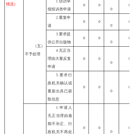
1.信访举
情况）
0
0
0
报投诉类申请
0
2.重复申
0
0
0
请
0
3.要求提
0
0
0
供公开出版物
0
（五）
4.无正当
不予处理
理由大量反复
0
0
0
0
申请
5.要求行
政机关确认或
0
0
0
重新出具已获
0
取信息
1.申请人
无正当理由逾
期不补正、行
0
0
0
政机关不再处
0