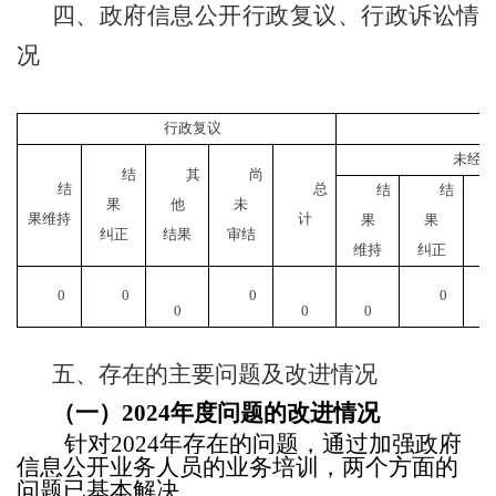
四、政府信息公开行政复议、行政诉讼情
况
行政复议
未经复
结
其
尚
结
总
结
结
果
他
未
果维持
计
果
果
纠正
结果
审结
维持
纠正
结
0
0
0
0
0
0
0
五、存在的主要问题及改进情况
（一）
202
4
年度问题的改进情况
针对
202
4
年存在的问题，通过加强政府
信息公开业务人员的业务培训，两个方面的
问题已基本解决