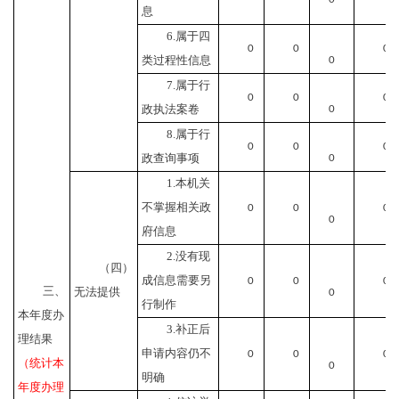
息
6.属于四
0
0
0
类过程性信息
0
7.属于行
0
0
0
政执法案卷
0
8.属于行
0
0
0
政查询事项
0
1.本机关
不掌握相关政
0
0
0
0
府信息
2.没有现
（四）
成信息需要另
0
0
0
三、
无法提供
0
行制作
本年度办
3.补正后
理结果
申请内容仍不
0
0
0
（统计本
0
明确
年度办理