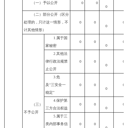
（一）予以公开
0
0
0
0
（二）部分公开
（区分
处理的，只计这一情形，不
0
0
0
0
计其他情形）
1.属于国
0
0
0
家秘密
0
2.其他法
律行政法规禁
0
0
0
0
止公开
3.危
及“三安全一
0
0
0
0
稳定”
4.保护第
（三）
0
0
0
三方合法权益
0
不予公开
5.属于三
类内部事务信
0
0
0
0