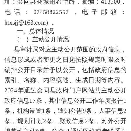
址：
会同县林城镇希望路
，邮编：
418
3
00，
电话：
07458822557
，电子邮箱：
htxsjj@163.com
）。
一、总体情况
（一）主动公开情况
县审计局对应主动公开范围的政府信息，
信息形成或者变更之日起按照规定时限及时
编排公开目录并予以公开，包括政府信息的
索引、名称、内容概述、生成日期等内容。
2024年
通过会同县政府门户网站共主动公开
政府信息
17
条，其中信息公开工作年度报告
1
条，机构设置
1
条，通知
公告
9
条，
人事信息
2
条，规划计划2条，财政信息2条，
对外公开