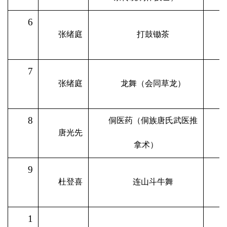
6
张绪庭
打鼓锄茶
7
张绪庭
龙舞（会同草龙）
8
侗医药（侗族唐氏武医推
唐光先
拿术）
9
杜登喜
连山斗牛舞
1