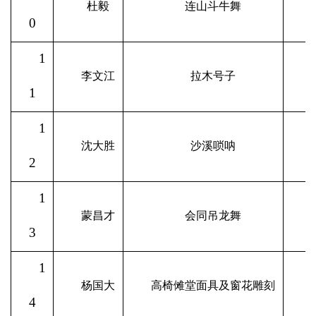
杜毅
连山斗牛舞
0
1
李文江
拉木号子
1
1
沈大胜
沙溪唢呐
2
1
蒙昌才
会同吊龙舞
3
1
杨国大
高椅傩堂面具及窗花雕刻
4