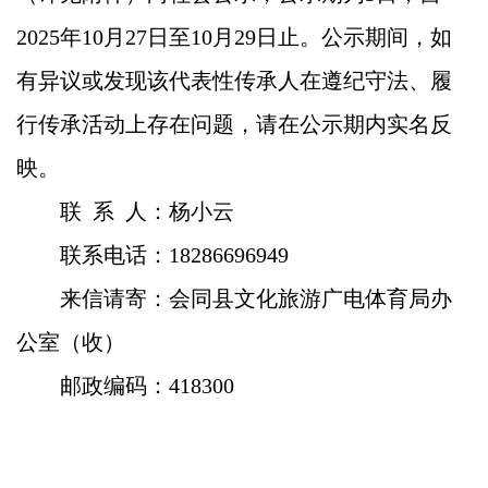
202
5
年
10月2
7
日至
1
0月
29
日
止。
公示期间，如
有异议或发现该代表性传承人在遵纪守法、履
行传承活动上存在问题，请在公示期内实名反
映。
联
系
人：杨小云
联系电话：
18286696949
来信请寄：会同县文化旅游广电体育局办
公室（收）
邮政编码：
418300