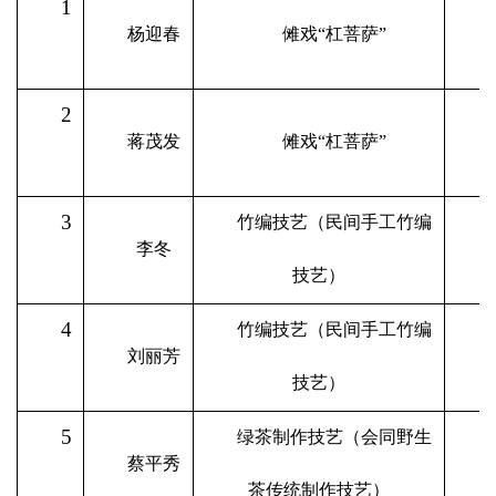
1
杨迎春
傩戏
“杠菩萨”
2
蒋茂发
傩戏
“杠菩萨”
3
竹编技艺（民间手工竹编
李冬
技艺）
4
竹编技艺（民间手工竹编
刘丽芳
技艺）
5
绿茶制作技艺（会同野生
蔡平秀
茶传统制作技艺）