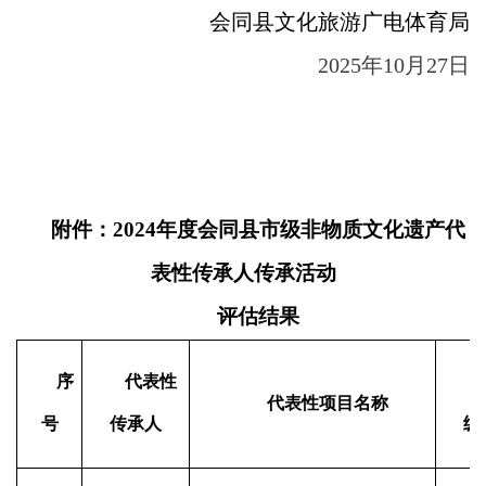
会同县文化旅游广电体育局
2
02
5
年
10月2
7
日
附件：
2024年度
会同县
市级非物质文化遗产代
表性传承人传承活动
评估结果
序
代表性
代表性项目名称
号
传承人
级