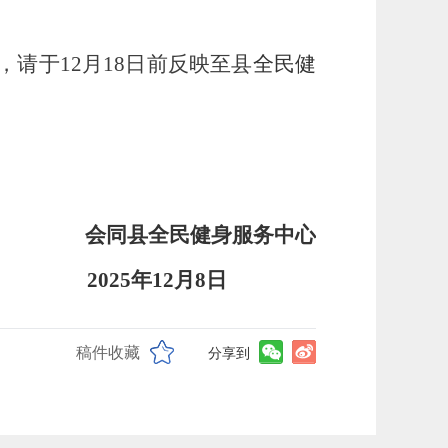
议，请于12月18日前反映至县
全民健
会同
县全民健身服务中心
2025年
12
月
8
日
稿件收藏
分享到