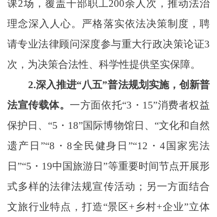
课2场，覆盖干部职工200余人次，推动法治
理念深入人心。严格落实依法决策制度，聘
请专业法律顾问深度参与重大行政决策论证3
次，为决策合法性、科学性提供坚实保障。
2.
深入推进
“八五”普法规划实施
，
创新普
法宣传载体
。
一方面依托
“3・15”消费者权益
保护日、“5・18”国际博物馆日、“文化和自然
遗产日”“8・8全民健身日”“12・4国家宪法
日”“5・19中国旅游日”等重要时间节点开展形
式多样的法律法规宣传活动；另一方面结合
文旅行业特点，打造“景区+乡村+企业”立体