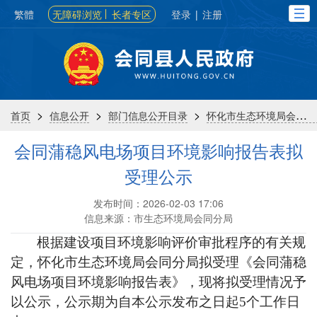
繁體
无障碍浏览
长者专区
登录
|
注册
>
>
>
首页
信息公开
部门信息公开目录
怀化市生态环境局会同分局
会同蒲稳风电场项目环境影响报告表拟
受理公示
发布时间：2026-02-03 17:06
信息来源：市生态环境局会同分局
根据建设项目环境影响评价审批程序的有关规
定，
怀化市生态环境局会同分局
拟受理《
会同蒲稳
风电场项目
环境影响报告表
》，现将拟受理情况予
以公示，公示期为自本公示发布之日起
5
个工作日