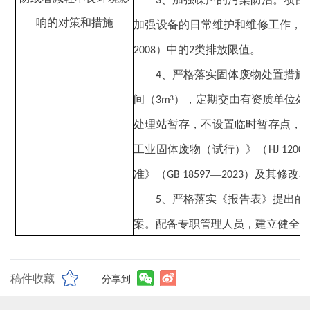
3
响的对策和措施
加强设备的日常维护和维修工作，
）中的
类排放限值
。
2008
2
、严格落实固体废物处置措施
4
间（
³），定期交由有资质单位
3m
处理站暂存，不设置临时暂存点，
工业固体废物（试行）》（
HJ 1200
准》（
—
）及其修改
GB 18597
2023
、严格落实《报告表》提出的
5
案。配备专职管理人员，建立健全
稿件收藏
分享到