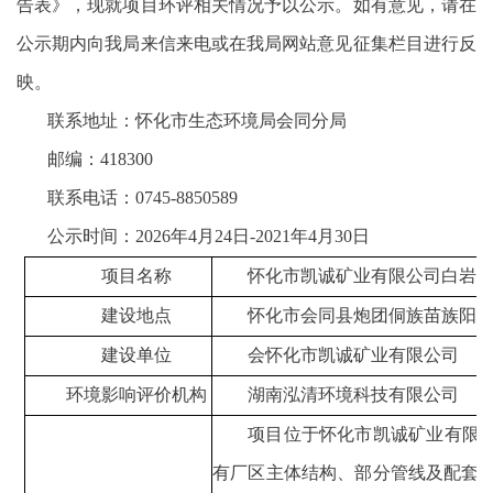
告表
》，现就项目环评相关情况予以公示。如有意见，请在
公示期内向我局来信来电或在我局网站意见征集栏目进行反
映。
联系地址：
怀化市生态环境局
会同
分局
邮编：
418
300
联系电话：
0745-
8850589
公示
时间：
202
6
年
4
月
24
日
-202
1
年
4
月
30
日
项目名称
怀化市凯诚矿业有限公司白岩
建设地点
怀化市会同县炮团侗族苗族阳
建设单位
会怀化市凯诚矿业有限公司
环境影响评价机构
湖南泓清环境科技有限公司
项目位于怀化市凯诚矿业有限
有厂区主体结构、部分管线及配套