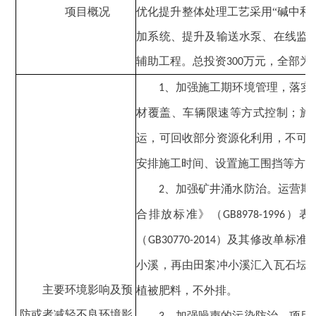
项目概况
优化提升整体处理工艺采用“碱中和
加系统、提升及输送水泵、在线监
辅助工程。总投资
万元，全部为
300
、
加强施工期环境管理，落实
1
材覆盖、车辆限速等方式控制；施
运，可回收部分资源化利用，不可
安排施工时间、设置施工围挡等方
、
加强矿井涌水防治。
运营期
2
合排放标准》（
）表
GB8978-1996
（
）及其修改单标准
GB30770-2014
小溪，再由田案冲小溪汇入瓦石坛
主要环境影响及预
植被肥料，不外排
。
防或者减轻不良环境影
、
加强噪声的污染防治。项目