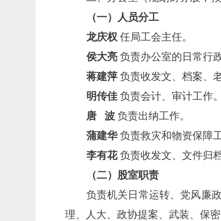
（一）人员分工
龙庆权
任局工会主任。
侯大亮
负责办公室的日常行
蒋建萍
负责收发文、档案、
明传佳
负责会计、审计工作
唐
波
负责出纳工作。
蒲建华
负责救灾和物资保障
李有花
负责收发文、文件归
（二）股室职责
负责机关日常运转、党风廉
理、人大、政协提案、武装、保密