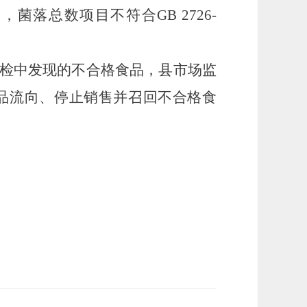
验，
菌落总数项目不符合
GB 2726-
检中发现的不合格食品
，县市场监
品流向、
停止销售并
召回不合格食