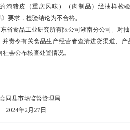
的
泡猪皮（重庆风味）（肉制品）
经抽样检
制品》要求，检验结论为不合格。
广东省食品工业研究所有限公司湖南分公司。对抽
，并责令有关食品生产经营者查清
进货渠道、
产
内向社会公布核查处置情况。
会同县市场监督管理局
202
4
年
2
月
27
日