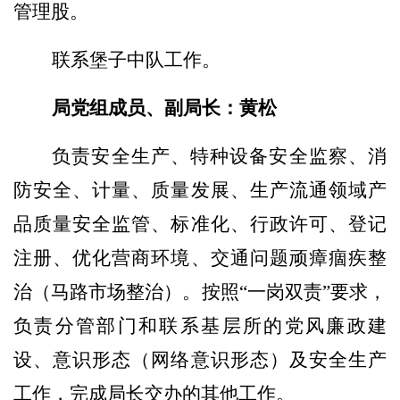
管理股。
联系
堡子中队
工作。
局党组成员、副局长
：
黄松
负责
安全
生产
、特种设备安全
监察
、消
防安全、计量、质量发展、生产流通领域产
品质量安全监管、标准化、行政许可、登记
注册、
优化
营商环境、交通问题顽瘴痼疾整
治（
马路市场
整治）
。
按照
“一岗双责”要求
，
负责
分管部门和联系基层所的党风廉政建
设、意识形态（
网络意识形态
）
及
安全生产
工作，完成局长交办的其他工作。