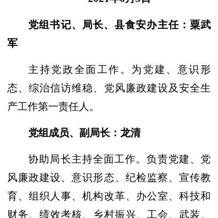
党组书记、局长、
县食安办主任
：
粟武
军
主持党政全面工作。为
党建、意识形
态、综治信访
维稳、
党风廉政
建设及
安全生
产工作第一责任人。
党组成员、副局长
：
龙清
协助局长主持全面
工作
。负责党
建、党
风廉政建设、意识形态
、纪检监察
、宣传教
育、组织人事、机构改革、办公室、科技和
财务、绩效考核、乡村振兴
、
工会、
武装
、