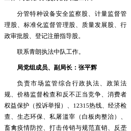
分管特种设备
安全监察股、计量监督管
理股、标准化监督管理股、质量发展股、行
政审批股、登记注册
指导股
。
联系
青朗执法中队
工作。
局党组成员、副局长
：
张平辉
负责
市场监管综合行政执法、政策法
规、价格监督检查和反不正当竞争、消费者
权益保护（
投诉
举报）
、
12315
热线
、经济检
查
、生态
环保、
私屠滥宰
（
白板肉
整治）
、
畜禽疫情防控、打击传销与规范直销、反垄