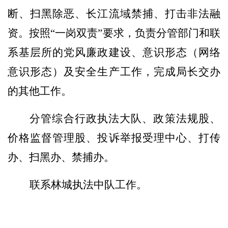
断、扫黑除恶、长江流域禁捕、打击非法融
资。按照
“一岗双责”要求
，
负责
分管部门和联
系基层所的党风廉政建设、意识形态（
网络
意识形态
）
及
安全生产工作，完成局长交办
的其他工作。
分管
综合行政执法
大队
、政策法规股、
价格监督管理股、投诉举报受理中心、打传
办、扫黑办、禁捕办。
联系
林城执法中队工作
。