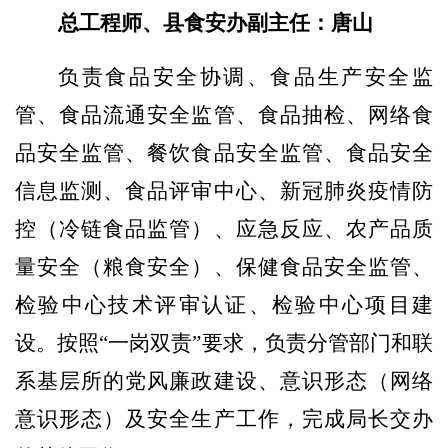
总工程师、县
食安办副主任
：
唐山
负责食品
安全协调、食品生产安全监
管、食品流通安全监管、食品抽检、网络食
品安全监管、
餐饮
食品安全监管、食品安全
信息监测、
食品
评审中心、
新冠
肺炎疫情防
控（
冷链
食品监管）
、应急
反应、农产品质
量安全（
粮食安全
）
、
保健食品安全监管、
检验
中心
技术
评审认证、检验中心项目建
设。
按照
“一岗双责”要求
，
负责
分管部门和联
系基层所的党风廉政建设、意识形态（
网络
意识形态
）
及
安全生产工作，完成局长交办