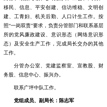
移民、信息、平安
创建
、信访维稳、文明创
建、工青妇、机关后勤、人口计生工作
。
按
照
“一岗双责”要求
，
负责
分管部门和联系基层
所的党风廉政建设、意识形态（
网络意识形
态
）
及
安全生产工作，完成局长交办的其他
工作。
分管办公室
、党建监察室、宣教股、财
务股、信息中心、振兴办。
联系
广坪中队
工作。
党组成员、副局长
：
陈志军