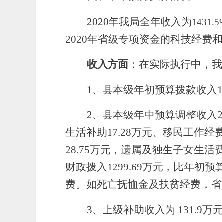
2020年
我局
全年收入为
1431.
2020年省级专项资金的科技经
收入方面
：
在实际执行中，
我
1、
县本级年初预算拨款收入
1
2、
县本级年中预算调整收入
生活补助17.28万元、移民工作
28.75万元，遗属及独生子女生活费
财政拨入
1299.69万
元，比年初预
费。如死亡抚恤金及扶贫经费，省
3、
上级补助收入为
131.9万