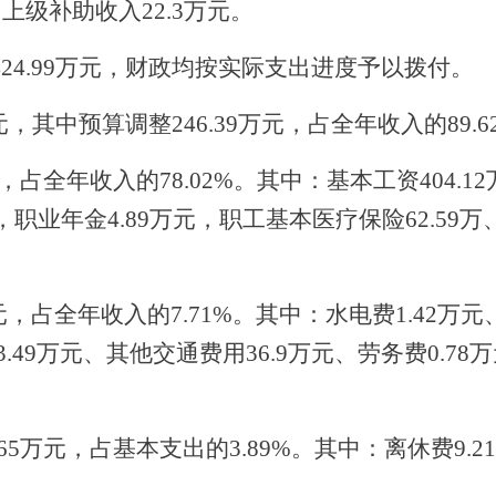
，上级补助收入22.3万元。
24.99
万元，
财政均按实际支出进度予以拨付
。
元，
其中预算调整
246.39万
元，
占全年收入的
89.
，
占全年收入的
78.02%。
其中：基本工资
404.
6万，职业年金4.89万元，职工基本医疗保险62.5
元
，占全年收入的
7.71%。
其中：
水电费
1.42万元
3
.
49万元、其他交通费用
36.9万元、劳务费0.7
.65万元，
占基本支出的
3.89%。其中：离休费9.