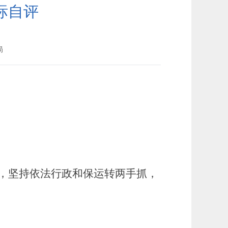
标自评
局
，
坚持依法行政和保运转两手
抓
，