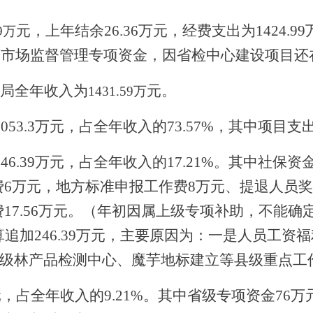
元，
上年结余
26.36
万元，
经费支出为
1424.99
59万
费和市场监督管理专项资金，因省检中心建设项目
局
全年收入为
元
。
1431.59万
053.3
万元，
占全年收入的
73.57%，
其中项目支
246.39万元，占全年收入的17.21%。
其中
社保资
经费6万元，地方标准申报工作费8万元、提退人员奖
17.56万元。
（年初因属上级专项补助，不能确
算追加
246.39
万元，主要原因为：一是
人员工资福
级林产品检测中心、魔芋地标建立等县级重点工
元
，占全年收入的
9.21%
。其中省级专项资金
76万