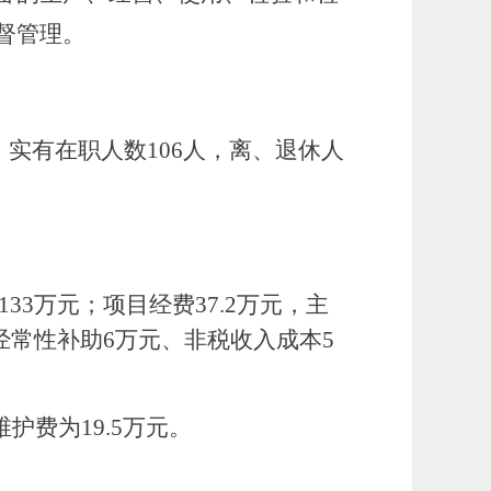
督管理
。
，实有在职人数
106
人，离、退休人
133万元；
项目
经费
37.2万
元，主
经常性补助6万元、非税收入成本5
维护费为
19.5万
元
。