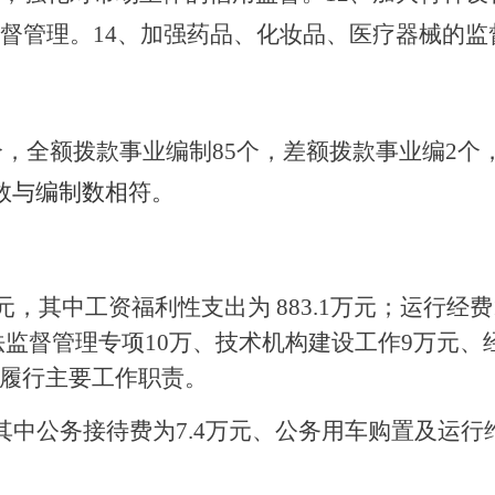
督管理。
14、
加强
药品、化妆品、医疗器械的监
个，全额拨款事业编制
85
个，
差额拨款
事业编
2
个
数与编制数相符。
元，其中工资福利性支出为
883.1万
元；
运行经费
法
监督管理专项
10万
、技术机构建设工作
9万元、
履行主要工作职责。
其中公务接待费为
7.4万
元、公务用车购置及运行