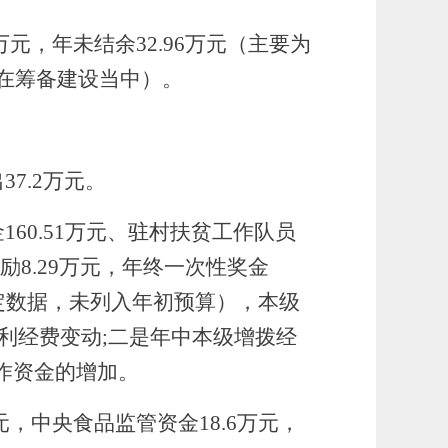
万元
，年未结余
32.96万元（主要为
还在筹备建设当中）。
出
37.2
万元。
金
160.51万元、驻村扶贫工作队员
励8.29万元，年终一次性奖金
定数据，未列入年初预算），本级
利经费变动
;二是
年中本级增拨经
作资金的增加。
元，中央食品监管资金18.6万元，