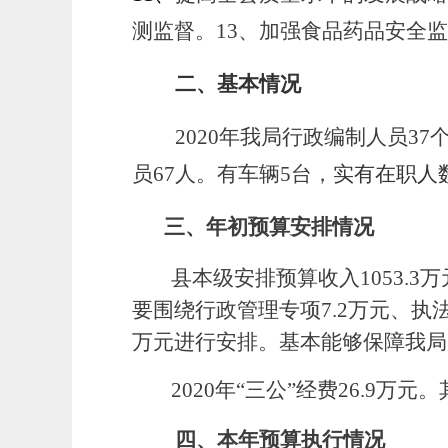
测监督
。
13、加强
食品药品安全监
二、基本情况
2020年我局
行政编制人员
37
员
67
人。有车辆
5
台，
实有在职人
三、年初预算安排情况
县本级安排预算收入
1053.3
万
要围绕
行政
管理专项
7.2万元
、执
万元
进行安排
。
基本能够保障
我局
2020年
“三公”经费
26.9万
元
。
四、本年预算执行情况