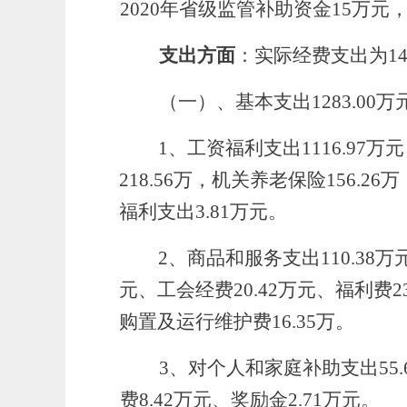
2020年省级监管补助资金15万元
支出方面
：
实际经费支出为
14
（一）、
基本支出
1283.00
万
1、
工资福利支出
1116.97
万
元
218.56万，机关养老保险156.2
福利支出3.81万元。
2、
商品和服务支出
110.38
万
元、
工会经费
20.42万
元
、福利费
2
购置及运行维护费16.35万。
3、
对个人和家庭补助支出
55
费8.42万元、奖励金2.71万元。