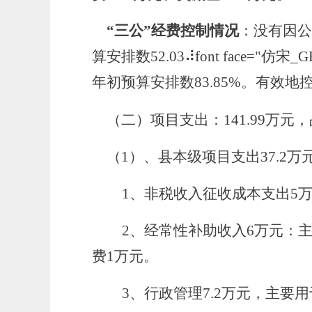
“三公”经费控制情况
：
没有因
算安排数
52.03
⠼font face="仿宋_G
年初预算安排数
83.85
%
。
有效地
（二）
项目支出：
141.99万元
（
1）、县本级项目支出37.2万
1、非税收入征收成本支出5万
2、经常性补助收入6万元：主
费1万元。
3、行政管理7.2万元，主要