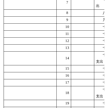
7
出
8
八
9
九
10
十
11
十
12
十
13
十
十
14
支出
15
十
16
十
17
十
十
18
支出
19
十