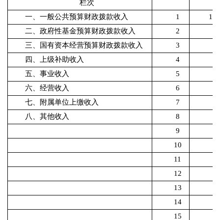
栏次
一、一般公共预算财政拨款收入
1
172
二、政府性基金预算财政拨款收入
2
三、国有资本经营预算财政拨款收入
3
四、上级补助收入
4
五、事业收入
5
六、经营收入
6
七、附属单位上缴收入
7
八、其他收入
8
9
10
11
12
13
14
15