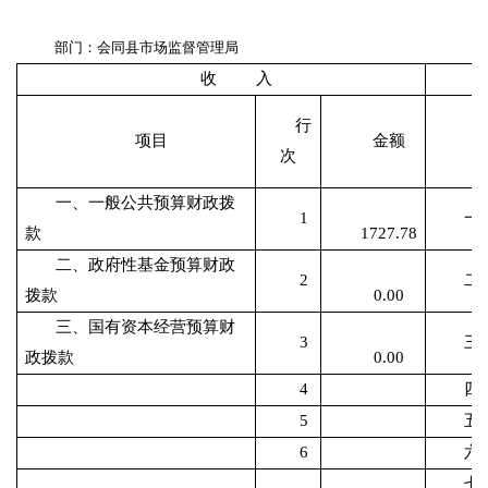
部门：会同县市场监督管理局
收
入
行
项目
金额
次
一、一般公共预算财政拨
1
一
款
1727.78
二、政府性基金预算财政
2
二
拨款
0.00
三、国有资本经营预算财
3
三
政拨款
0.00
4
四
5
五
6
六
七