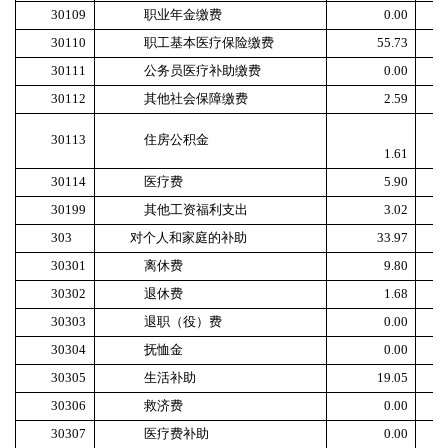
30109
职业年金缴费
0.00
30110
职工基本医疗保险缴费
55.73
30111
公务员医疗补助缴费
0.00
30112
其他社会保障缴费
2.59
30113
住房公积金
1.61
30114
医疗费
5.90
30199
其他工资福利支出
3.02
303
对个人和家庭的补助
33.97
30301
离休费
9.80
30302
退休费
1.68
30303
退职（役）费
0.00
30304
抚恤金
0.00
30305
生活补助
19.05
30306
救济费
0.00
30307
医疗费补助
0.00