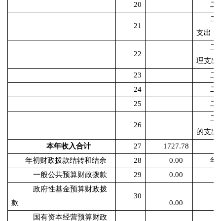
20
二
二
21
支出
二
22
理支出
23
二
24
二
25
二
二
26
的支出
本年收入合计
27
1727.78
年初财政拨款结转和结余
28
0.00
年
一般公共预算财政拨款
29
0.00
政府性基金预算财政拨
30
款
0.00
国有资本经营预算财政